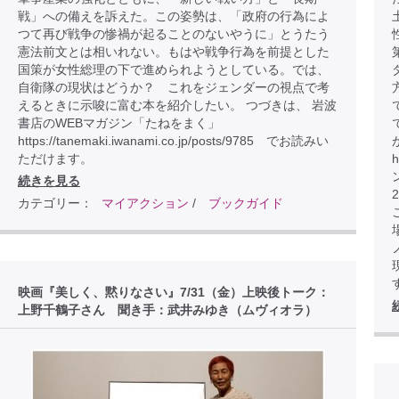
戦」への備えを訴えた。この姿勢は、「政府の行為によ
つて再び戦争の惨禍が起ることのないやうに」とうたう
憲法前文とは相いれない。もはや戦争行為を前提とした
国策が女性総理の下で進められようとしている。では、
自衛隊の現状はどうか？ これをジェンダーの視点で考
えるときに示唆に富む本を紹介したい。 つづきは、 岩波
書店のWEBマガジン「たねをまく」
https://tanemaki.iwanami.co.jp/posts/9785 でお読みい
ただけます。
h
続きを見る
カテゴリー：
マイアクション
/
ブックガイド
こ
映画『美しく、黙りなさい』7/31（金）上映後トーク：
上野千鶴子さん 聞き手：武井みゆき（ムヴィオラ）