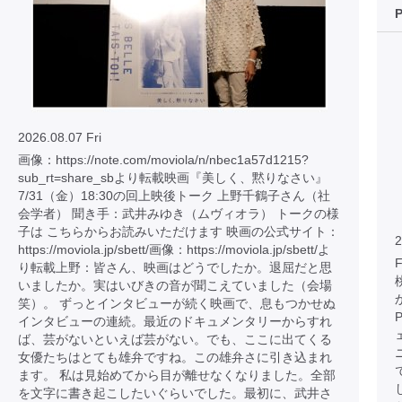
2026.08.07 Fri
画像：https://note.com/moviola/n/nbec1a57d1215?
sub_rt=share_sbより転載映画『美しく、黙りなさい』
7/31（金）18:30の回上映後トーク 上野千鶴子さん（社
会学者） 聞き手：武井みゆき（ムヴィオラ） トークの様
子は こちらからお読みいただけます 映画の公式サイト：
2
https://moviola.jp/sbett/画像：https://moviola.jp/sbett/よ
り転載上野：皆さん、映画はどうでしたか。退屈だと思
いましたか。実はいびきの音が聞こえていました（会場
笑）。 ずっとインタビューが続く映画で、息もつかせぬ
インタビューの連続。最近のドキュメンタリーからすれ
ば、芸がないといえば芸がない。でも、ここに出てくる
女優たちはとても雄弁ですね。この雄弁さに引き込まれ
ます。 私は見始めてから目が離せなくなりました。全部
を文字に書き起こしたいぐらいでした。最初に、武井さ