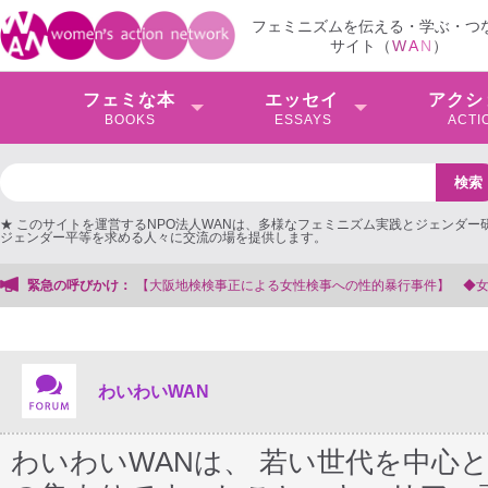
フェミニズムを伝える・学ぶ・つ
サイト（
W
A
N
）
フェミな本
エッセイ
アクシ
BOOKS
ESSAYS
ACTI
★ このサイトを運営するNPO法人WANは、多様なフェミニズム実践とジェンダー
ジェンダー平等を求める人々に交流の場を提供します。
事への性的暴行事件】 ◆女性検事を支援する会事務局
緊急の呼びかけ：
わいわいWAN
わいわいWANは、 若い世代を中心