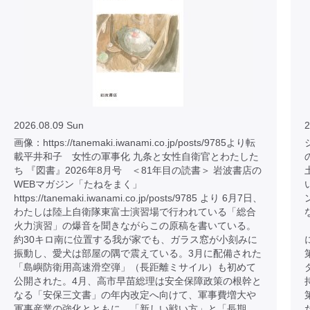
2026.08.09 Sun
2
画像：https://tanemaki.iwanami.co.jp/posts/9785より転
載平井和子 女性の軍事化 九条と女性自衛官とわたした
ち 『図書』2026年8月号 ＜81年目の読書＞ 岩波書店の
WEBマガジン「たねをまく」
https://tanemaki.iwanami.co.jp/posts/9785 より 6月7日、
わたしは陸上自衛隊東富士演習場で行われている「総合
火力演習」の爆音を聞きながらこの原稿を書いている。
約30キロ南に位置する我が家でも、ガラス窓が小刻みに
振動し、愛犬は部屋の隅で震えている。3月に配備された
「島嶼防衛用高速滑空弾」（長距離ミサイル）も初めて
公開された。4月、高市早苗総理は安全保障政策の根幹と
なる「安保三文書」の年内改定へ向けて、軍事費増大や
軍事産業の強化とともに、「新しい戦い方」と「長期