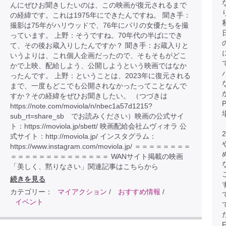
んにぜひお聞きしたいのは、この映画が復元されるまで
の経緯です。これは1975年にできたんですね。 聞き手：
撮影は75年がハリウッドで、76年にパリの女優たちを撮
っています。 上野：そうですね。70年代の半ばにでき
て、その後お蔵入りしたんですか？ 聞き手：お蔵入りと
いうよりは、これ個人企画だったので、そもそもがどこ
かで上映、配給しよう、公開しようという映画ではなか
ったんです。 上野：ということは、2023年に復元される
まで、一度もどこでも公開されなかったってことなんで
すか？その経緯をぜひお聞きしたい。 （つづきは
https://note.com/moviola/n/nbec1a57d1215?
sub_rt=share_sb でお読みください）映画の公式サイ
ト：https://moviola.jp/sbett/ 映画配給会社ムヴィオラ 公
式サイト：http://moviola.jp/ インスタグラム：
https://www.instagram.com/moviola.jp/ ＝＝＝＝＝＝＝＝
＝＝＝＝＝＝＝＝＝＝＝＝＝＝ WANサイト掲載の映画
「美しく、黙りなさい」関連記事はこちらから
続きを見る
カテゴリー：
マイアクション
/
おすすめ情報
/
イベント