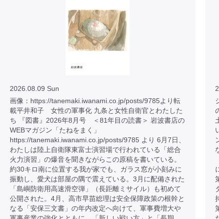
2026.08.09 Sun
2
画像：https://tanemaki.iwanami.co.jp/posts/9785より転
載平井和子 女性の軍事化 九条と女性自衛官とわたした
ち 『図書』2026年8月号 ＜81年目の読書＞ 岩波書店の
WEBマガジン「たねをまく」
https://tanemaki.iwanami.co.jp/posts/9785 より 6月7日、
わたしは陸上自衛隊東富士演習場で行われている「総合
火力演習」の爆音を聞きながらこの原稿を書いている。
約30キロ南に位置する我が家でも、ガラス窓が小刻みに
振動し、愛犬は部屋の隅で震えている。3月に配備された
「島嶼防衛用高速滑空弾」（長距離ミサイル）も初めて
公開された。4月、高市早苗総理は安全保障政策の根幹と
なる「安保三文書」の年内改定へ向けて、軍事費増大や
軍事産業の強化とともに、「新しい戦い方」と「長期