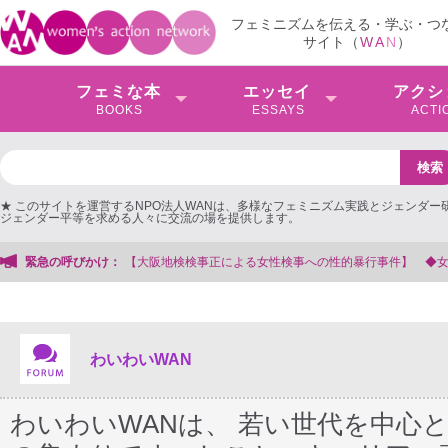
フェミニズムを伝える・学ぶ・つ
サイト（
W
A
N
）
フェミな本
エッセイ
アクシ
BOOKS
ESSAYS
ACTI
★ このサイトを運営するNPO法人WANは、多様なフェミニズム実践とジェンダー
ジェンダー平等を求める人々に交流の場を提供します。
性検事への性的暴行事件】 ◆女性検事を支援する会事務局
緊急の呼びかけ：
わいわいWAN
わいわいWANは、 若い世代を中心