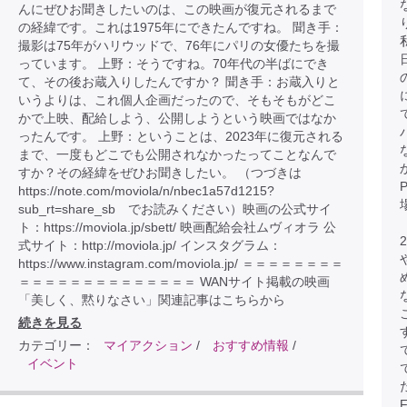
んにぜひお聞きしたいのは、この映画が復元されるまで
の経緯です。これは1975年にできたんですね。 聞き手：
撮影は75年がハリウッドで、76年にパリの女優たちを撮
っています。 上野：そうですね。70年代の半ばにでき
て、その後お蔵入りしたんですか？ 聞き手：お蔵入りと
いうよりは、これ個人企画だったので、そもそもがどこ
かで上映、配給しよう、公開しようという映画ではなか
ったんです。 上野：ということは、2023年に復元される
まで、一度もどこでも公開されなかったってことなんで
すか？その経緯をぜひお聞きしたい。 （つづきは
https://note.com/moviola/n/nbec1a57d1215?
sub_rt=share_sb でお読みください）映画の公式サイ
ト：https://moviola.jp/sbett/ 映画配給会社ムヴィオラ 公
式サイト：http://moviola.jp/ インスタグラム：
https://www.instagram.com/moviola.jp/ ＝＝＝＝＝＝＝＝
＝＝＝＝＝＝＝＝＝＝＝＝＝＝ WANサイト掲載の映画
「美しく、黙りなさい」関連記事はこちらから
続きを見る
カテゴリー：
マイアクション
/
おすすめ情報
/
イベント