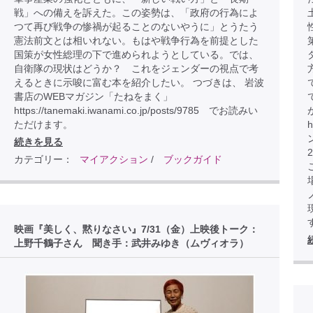
戦」への備えを訴えた。この姿勢は、「政府の行為によ
つて再び戦争の惨禍が起ることのないやうに」とうたう
憲法前文とは相いれない。もはや戦争行為を前提とした
国策が女性総理の下で進められようとしている。では、
自衛隊の現状はどうか？ これをジェンダーの視点で考
えるときに示唆に富む本を紹介したい。 つづきは、 岩波
書店のWEBマガジン「たねをまく」
https://tanemaki.iwanami.co.jp/posts/9785 でお読みい
ただけます。
h
続きを見る
カテゴリー：
マイアクション
/
ブックガイド
こ
映画『美しく、黙りなさい』7/31（金）上映後トーク：
上野千鶴子さん 聞き手：武井みゆき（ムヴィオラ）