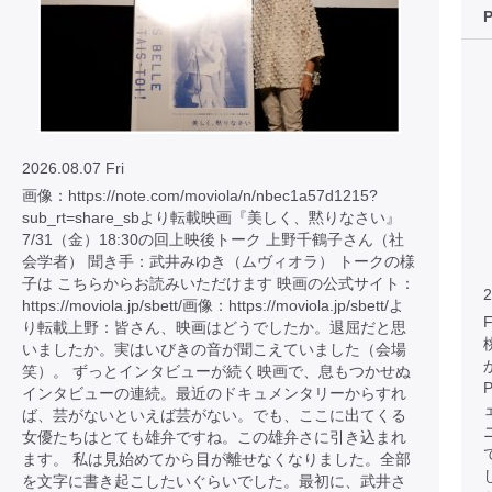
2026.08.07 Fri
画像：https://note.com/moviola/n/nbec1a57d1215?
sub_rt=share_sbより転載映画『美しく、黙りなさい』
7/31（金）18:30の回上映後トーク 上野千鶴子さん（社
会学者） 聞き手：武井みゆき（ムヴィオラ） トークの様
子は こちらからお読みいただけます 映画の公式サイト：
2
https://moviola.jp/sbett/画像：https://moviola.jp/sbett/よ
り転載上野：皆さん、映画はどうでしたか。退屈だと思
いましたか。実はいびきの音が聞こえていました（会場
笑）。 ずっとインタビューが続く映画で、息もつかせぬ
インタビューの連続。最近のドキュメンタリーからすれ
ば、芸がないといえば芸がない。でも、ここに出てくる
女優たちはとても雄弁ですね。この雄弁さに引き込まれ
ます。 私は見始めてから目が離せなくなりました。全部
を文字に書き起こしたいぐらいでした。最初に、武井さ