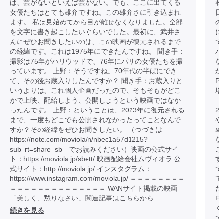
ば、芸がないといえば芸がない。でも、ここに出てくる
女優たちはとても雄弁ですね。この雄弁さに引き込まれ
ます。 私は見始めてから目が離せなくなりました。全部
を文字に書き起こしたいぐらいでした。最初に、武井さ
んにぜひお聞きしたいのは、この映画が復元されるまで
の経緯です。これは1975年にできたんですね。 聞き手：
撮影は75年がハリウッドで、76年にパリの女優たちを撮
っています。 上野：そうですね。70年代の半ばにでき
て、その後お蔵入りしたんですか？ 聞き手：お蔵入りと
いうよりは、これ個人企画だったので、そもそもがどこ
かで上映、配給しよう、公開しようという映画ではなか
ったんです。 上野：ということは、2023年に復元される
まで、一度もどこでも公開されなかったってことなんで
すか？その経緯をぜひお聞きしたい。 （つづきは
https://note.com/moviola/n/nbec1a57d1215?
sub_rt=share_sb でお読みください）映画の公式サイ
ト：https://moviola.jp/sbett/ 映画配給会社ムヴィオラ 公
式サイト：http://moviola.jp/ インスタグラム：
https://www.instagram.com/moviola.jp/ ＝＝＝＝＝＝＝＝
＝＝＝＝＝＝＝＝＝＝＝＝＝＝ WANサイト掲載の映画
「美しく、黙りなさい」関連記事はこちらから
続きを見る