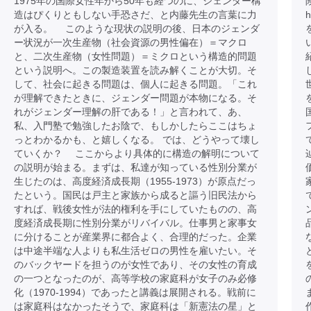
1975年の国際女性年から50年も経つのに、ジェンダー構
造はぴくりともしない手恐さだ、と内藤先生の言葉に力
h
が入る。 このような現状の説明の後、日本のジェンダ
ー状況が一次生産物（社会資源の男性偏在）＝マクロ
と、二次生産物（女性問題）＝ミクロという構造的問題
という説明へ。この製造装置を読み解くことが大切。そ
して、社会に起きる問題は、個人に起きる問題。「これ
が理解できたときに、ジェンダー問題が本物になる。そ
れがジェンダー理解の肝である！」と言われて、あ、
私、入門塾で勉強したお陰で、もしかしたらここはちょ
っとわかるかも、と嬉しくなる。 では、どうやって壊し
ていくか？ ここからより具体的に構造の解明について
の説明が始まる。まずは、私達が知っている性別分業が
生じたのは、高度経済成長期（1955-1973）が原点だっ
たという。国民は戸主と家族から成ると謳う旧民法から
すれば、戦後女性が法的権利を手にしていたものの、高
度経済成長期に性別分業がリバイバル。仕事男と家事女
に分けることが産業界に都合よく、合理的だった。企業
は中途半端な人よりも私生活ゼロの男性を雇いたい。そ
のバックヤードを担うのが女性であり、その女性の育成
の一つとなったのが、高等学校の家庭科が女子のみ必修
化（1970-1994）であったと講義は展開される。戦前に
は家庭科はなかったそうで、家庭科は「新憲法の星」と