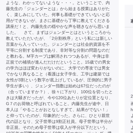
ような、わかってないような・・・。ということで、内
藤先生の「ジェンダーとは」から始まる授業はありがた
く、楽しみにしていた。何事も基礎ができていないと応
用ができないが、まさに基礎から丁寧に教えてくださる
講座だ！と、内藤先生の穏やかな声を聴きながら思いま
した。 さて、まずはジェンダーとはというところから
教えていただいたが、「2分割秩序」という私には新しい
言葉から入っていった。ジェンダーとは社会的資源を不
平等に分割する制度であり、非対等な分割の問題なのだ
と教わる。M字カーブは解消されつつあるが、中身は非
正規での補填が進んだだけだということ。15歳での男女
の学力はほぼ変わりがないのに、大学での専攻では男女
でかなり異なること（看護は女子学生、工学は建築では
女性が3割という数字が底上げしているが、圧倒的に男子
学生が多い）、ジェンダー指数は始めは67位だったのが
（合っていますか？）、徐々に下がり、100位を切ったと
2
きは大騒ぎだったが、今や120位あたりが定位置となり、
G７のお荷物と呼ばれていること。内藤先生が途中、日
本人は「やることがおとなしすぎて、結果がでない！」
h
と仰っていたのが、印象的だった。さらに、ひとり親世
代の話となり、父子世帯は9割正社員。母子世帯は半分が
h
非正規。そのため母子世帯は収入が半分以下だという。