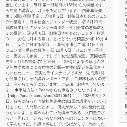
催しています。毎月 第一日曜日の18時からの開催です。
今年度の講義は、以下を予定しています。 内藤和美先
生：6回の開講予定： ① 8月 2日 戦後日本社会のジェン
ダー構造１－日本社会のジェンダー状況－ ② 8月23日
戦後日本社会のジェンダー構造２－性別分業の悪循環と
その帰結－ ③ 9月 6日 戦後日本社会のジェンダー構造
３－「女性に対する暴力」とはどういう問題か ④ 10月 4
h
日 「女性に対する暴力」－事例を通じて ⑤ 11日 1日
ジェンダー構造の解体へ ⑥ 12月 6日「ジェンダー平等」
と「男女共同参画」、そして「女性活躍推進」 茶園敏美
先生：1回の開講 ⑦1月10日 「GHQによる占領地の強
制的性病検診による女性の分断―女性の歴史を風化させ
ないためにー」 充実のラインナップですが、先日第1回
が開催され、その講義レポートです。 ご興味おありの方
は、今からでも間に合います。ご参加、お待ちしていま
す。 ◆申込方法：Peatixからお申込みいただけます。
【https://peatix.com/event/5047054】 2026年8月２
日、待ちに待った内藤和美先生の第1回の講座がいよいよ
始まった。入門塾のときに、何人かから「ぜひ受けたほ
うがいいよ」と進められていた講座である。入門塾でざ
っと一周して、いろいろな方向からのジェンダーについ
て学んだけど、知識は点在しているばかりで、わかった