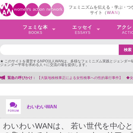
フェミニズムを伝える・学ぶ・つ
サイト（
W
A
N
）
フェミな本
エッセイ
アクシ
BOOKS
ESSAYS
ACTI
★ このサイトを運営するNPO法人WANは、多様なフェミニズム実践とジェンダー
ジェンダー平等を求める人々に交流の場を提供します。
緊急の呼びかけ：
【抗議文】20
わいわいWAN
わいわいWANは、 若い世代を中心