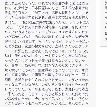
言われたのだそうだ。それまで家制度の中に閉じ込めら
れていた女性は、日本国憲法のもと、民主的な家庭の建
設を行う存在として認定され、高度成長期とともに、そ
うした女性を育てる家庭科が高等学校では女子のみ導入
された。 私は都立の共学に通っていた。チャットに入
った、「お昼に男子に家庭科で作ったお菓子をあげてい
た」というようなコメントを読み、はるか彼方に忘れて
いた高校生の私を、急に思い出してしまった。なぜか家
庭科は3，4時間目で、そうだ、そうだ、クッキーを焼い
たときには、友達の協力を経て、当時好きだったクラス
メートに渡したことがあったではないか。大人になった
私は、誰かのためにクッキーを焼くような女にはならな
かったのだけど（お菓子作りは量らないといけないか
ら、苦手）、あの時、私は好きな人のためにクッキーを
焼く女というものに、無意識のうちになっていた。家庭
科で家事を習い、松田聖子の歌を友達と口ずさみ、同じ
時間、柔道とかやらされていた男子に、「大変だったね
ー」なんて言いながら、いそいそと寄り添う女をやって
しまっていた。何十年も経って、ああ、家庭科って本当
に罪だったと、そして、まんまと騙されていたおめでた
い高校生の自分に、今になって気づく。しかし、そうい
うことが恐らく似合っていなかった私は、そんなことを