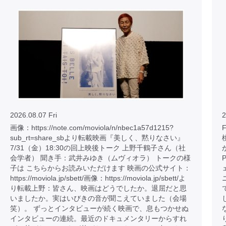
2026.08.07 Fri
2
画像：https://note.com/moviola/n/nbec1a57d1215?
sub_rt=share_sbより転載映画『美しく、黙りなさい』
7/31（金）18:30の回上映後トーク 上野千鶴子さん（社
会学者） 聞き手：武井みゆき（ムヴィオラ） トークの様
子は こちらからお読みいただけます 映画の公式サイト：
https://moviola.jp/sbett/画像：https://moviola.jp/sbett/よ
り転載上野：皆さん、映画はどうでしたか。退屈だと思
いましたか。実はいびきの音が聞こえていました（会場
笑）。 ずっとインタビューが続く映画で、息もつかせぬ
インタビューの連続。最近のドキュメンタリーからすれ