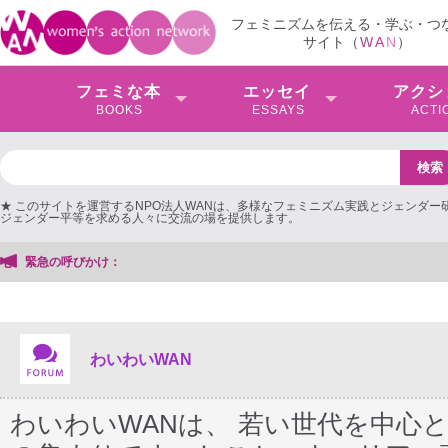
フェミニズムを伝える・学ぶ・つ
サイト（
W
A
N
）
フェミな本
エッセイ
アクシ
BOOKS
ESSAYS
ACTI
★ このサイトを運営するNPO法人WANは、多様なフェミニズム実践とジェンダー
ジェンダー平等を求める人々に交流の場を提供します。
緊急の呼びかけ：
わいわいWAN
わいわいWANは、 若い世代を中心