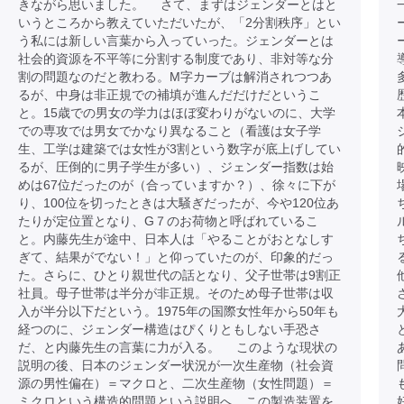
きながら思いました。 さて、まずはジェンダーとはと
いうところから教えていただいたが、「2分割秩序」とい
う私には新しい言葉から入っていった。ジェンダーとは
社会的資源を不平等に分割する制度であり、非対等な分
割の問題なのだと教わる。M字カーブは解消されつつあ
るが、中身は非正規での補填が進んだだけだというこ
と。15歳での男女の学力はほぼ変わりがないのに、大学
での専攻では男女でかなり異なること（看護は女子学
生、工学は建築では女性が3割という数字が底上げしてい
るが、圧倒的に男子学生が多い）、ジェンダー指数は始
めは67位だったのが（合っていますか？）、徐々に下が
り、100位を切ったときは大騒ぎだったが、今や120位あ
たりが定位置となり、G７のお荷物と呼ばれているこ
と。内藤先生が途中、日本人は「やることがおとなしす
ぎて、結果がでない！」と仰っていたのが、印象的だっ
た。さらに、ひとり親世代の話となり、父子世帯は9割正
社員。母子世帯は半分が非正規。そのため母子世帯は収
入が半分以下だという。1975年の国際女性年から50年も
経つのに、ジェンダー構造はぴくりともしない手恐さ
だ、と内藤先生の言葉に力が入る。 このような現状の
説明の後、日本のジェンダー状況が一次生産物（社会資
源の男性偏在）＝マクロと、二次生産物（女性問題）＝
ミクロという構造的問題という説明へ。この製造装置を