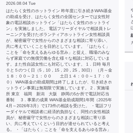
2026.08.04 Tue
はたらく女性のホットライン 昨年度に引き続きWAN基金
の助成を受け、はたらく女性の全国センターでは女性対
象の電話相談ホットライン「はたらく女性のホットライ
ほ
ン」を実施しました。 電話フリーダイヤルで相談員トレ
ーニングを受けたボランティアホットライン女性相談員
が、秘密厳守で女性からのさまざまな相談に寄り添い、
共に考えていくことを目的としています。「はたらく」
ことを「命を支えるあらゆる営み」と捉え、職場のみな
らず家庭での無償労働を含む様々な相談に対応していま
す。また性自認女性にも対応しています。 1．日時 毎月
０と５のつく日（5，10，15，20，25，30日） （月～金
１８：００～２１：００ 土日１４：００～１７：０
０） WAN基金の助成期間は終了しましたが、引き続きホ
ットライン事業は無期限で実施しています。 2．実施場
所 東京 福岡 新潟 大阪 静岡の5か所で電話対応当
番制 3．事業の成果 WAN基金助成期間1年間（2025年
4月～2026年3月）で173件の相談を受けた。 ・電話フリ
ーダイヤルで相談者に経済的負担なく、同性の女性相談
員が、秘密厳守で女性からのさまざまな相談に寄り添
い、共に考えていくという目的が達せられていると考え
る。 ・「はたらく」ことを「命を支えるあらゆる営み」