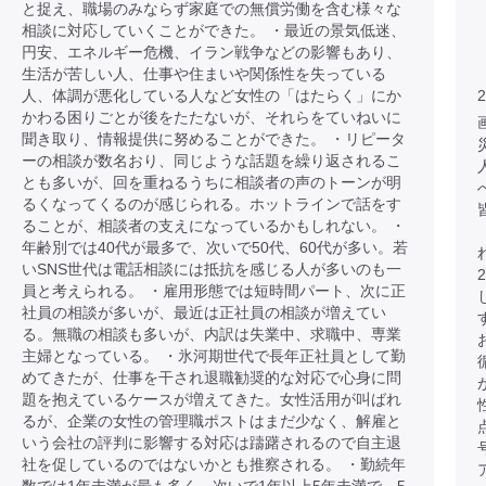
と捉え、職場のみならず家庭での無償労働を含む様々な
相談に対応していくことができた。 ・最近の景気低迷、
円安、エネルギー危機、イラン戦争などの影響もあり、
生活が苦しい人、仕事や住まいや関係性を失っている
人、体調が悪化している人など女性の「はたらく」にか
2
かわる困りごとが後をたたないが、それらをていねいに
聞き取り、情報提供に努めることができた。 ・リピータ
ーの相談が数名おり、同じような話題を繰り返されるこ
とも多いが、回を重ねるうちに相談者の声のトーンが明
るくなってくるのが感じられる。ホットラインで話をす
ることが、相談者の支えになっているかもしれない。 ・
年齢別では40代が最多で、次いで50代、60代が多い。若
いSNS世代は電話相談には抵抗を感じる人が多いのも一
員と考えられる。 ・雇用形態では短時間パート、次に正
社員の相談が多いが、最近は正社員の相談が増えてい
る。無職の相談も多いが、内訳は失業中、求職中、専業
主婦となっている。 ・氷河期世代で長年正社員として勤
めてきたが、仕事を干され退職勧奨的な対応で心身に問
題を抱えているケースが増えてきた。女性活用が叫ばれ
るが、企業の女性の管理職ポストはまだ少なく、解雇と
いう会社の評判に影響する対応は躊躇されるので自主退
社を促しているのではないかとも推察される。 ・勤続年