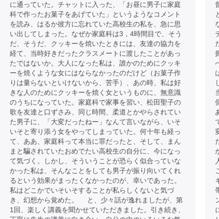
に通っていた。チャットに入った、「お昼に男子に家庭
科で作ったお菓子をあげていた」というようなコメント
を読み、はるか彼方に忘れていた高校生の私を、急に思
い出してしまった。なぜか家庭科は3，4時間目で、そう
だ、そうだ、クッキーを焼いたときには、友達の協力を
経て、当時好きだったクラスメートに渡したことがあっ
たではないか。大人になった私は、誰かのためにクッキ
ーを焼くような女にはならなかったのだけど（お菓子作
りは量らないといけないから、苦手）、あの時、私は好
きな人のためにクッキーを焼く女というものに、無意識
のうちになっていた。家庭科で家事を習い、松田聖子の
歌を友達と口ずさみ、同じ時間、柔道とかやらされてい
た男子に、「大変だったねー」なんて言いながら、いそ
いそと寄り添う女をやってしまっていた。何十年も経っ
て、ああ、家庭科って本当に罪だったと、そして、まん
まと騙されていたおめでたい高校生の自分に、今になっ
て気づく。しかし、そういうことが恐らく似合っていな
かった私は、そんなことをしても男子が振り向いてくれ
るという効果がまったくなかったのが、幸いであった。
私はどこかでいそいそすることが私らしくないと気づ
き、幻想から覚めた。 と、少々話が逸れましたが、第
1回、楽しく講義を聞かせていただきました。引き続き、