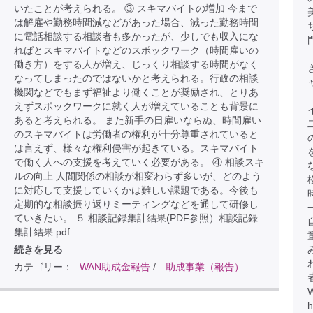
いたことが考えられる。 ③ スキマバイトの増加 今まで
は解雇や勤務時間減などがあった場合、減った勤務時間
に電話相談する相談者も多かったが、少しでも収入にな
ればとスキマバイトなどのスポックワーク（時間雇いの
働き方）をする人が増え、じっくり相談する時間がなく
なってしまったのではないかと考えられる。行政の相談
機関などでもまず福祉より働くことが奨励され、とりあ
えずスポックワークに就く人が増えていることも背景に
あると考えられる。 また新手の日雇いならぬ、時間雇い
のスキマバイトは労働者の権利が十分尊重されていると
は言えず、様々な権利侵害が起きている。スキマバイト
で働く人への支援を考えていく必要がある。 ④ 相談スキ
ルの向上 人間関係の相談が相変わらず多いが、どのよう
に対応して支援していくかは難しい課題である。今後も
定期的な相談振り返りミーティングなどを通して研修し
ていきたい。 ５.相談記録集計結果(PDF参照）相談記録
集計結果.pdf
続きを見る
カテゴリー：
WAN助成金報告
/
助成事業（報告）
h