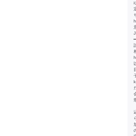
h
J
━
h