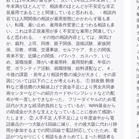
数では1年未満が最も多く、次いで1年以上5年未満で、5
h
年未満がほとんどで、相談者のほとんどが不安定な非正
規雇用であることと関連していると思われる。 ・相談内
容では人間関係の相談が雇用形態にかかわらず最も多
い。転職、雇い止め、雇用条件変更にまつわる相談も多
い。これは非正規雇用が多く不安定な雇用と関連してい
ると思われる。 ・その他の相談内容としては、病気け
が、裁判、上司、同僚、親子関係、資格試験、家族関
ハ
係、宗教、求職、交通事故、セルフケア、夫との関係、
将来不安、近隣との関係、パワハラ、カスハラ、いじ
め、退職強要、障がい者雇用枠、雇用契約書、年収の
壁、ボランティア活動、就職情報、給料遅配など。 4．
h
今後の課題 ・前年より相談件数の減少が大きく、その原
因については以下のことが考えられる。 ① 財政難 郵便
料など通信費の大幅値上げで資金不足により男女共同参
画センターなどへの紹介カードやパンフレットなどの配
布が年一度しかできなかった。 フリーダイヤルのため電
話代が大きな経済的負担となっているが、WAN基金から
の助成金が大きな支えとなっていることに改めて感謝い
たします。 ② 人手不足 人手不足により年度途中から電
話拠点の一つ大阪が1回線に減り、その後大阪に代わり静
岡が参加するまでの間1回線で電話対応していたため、電
話がつながりにくく相談をあきらめてしまった相談者も