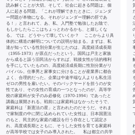
読み解くことが大切。そして、社会に起きる問題は、個
人に起きる問題。「これが理解できたときに、ジェンダ
ー問題が本物になる。それがジェンダー理解の肝であ
る！」と言われて、あ、私、入門塾で勉強したお陰で、
もしかしたらここはちょっとわかるかも、と嬉しくな
る。 では、どうやって壊していくか？ ここからより具
体的に構造の解明についての説明が始まる。まずは、私
達が知っている性別分業が生じたのは、高度経済成長期
（1955-1973）が原点だったという。国民は戸主と家族
から成ると謳う旧民法からすれば、戦後女性が法的権利
を手にしていたものの、高度経済成長期に性別分業がリ
バイバル。仕事男と家事女に分けることが産業界に都合
よく、合理的だった。企業は中途半端な人よりも私生活
ゼロの男性を雇いたい。そのバックヤードを担うのが女
性であり、その女性の育成の一つとなったのが、高等学
校の家庭科が女子のみ必修化（1970-1994）であったと
講義は展開される。戦前には家庭科はなかったそうで、
家庭科は「新憲法の星」と言われたのだそうだ。それま
で家制度の中に閉じ込められていた女性は、日本国憲法
のもと、民主的な家庭の建設を行う存在として認定さ
れ、高度成長期とともに、そうした女性を育てる家庭科
が高等学校では女子のみ導入された。 私は都立の共学