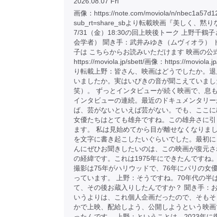
2026.08.07 Fri
画像：https://note.com/moviola/n/nbec1a57d1
sub_rt=share_sbより転載映画『美しく、黙
7/31（金）18:30の回上映後トーク 上野千鶴
会学者） 聞き手：武井みゆき（ムヴィオラ） 
子は こちらからお読みいただけます 映画の公
https://moviola.jp/sbett/画像：https://moviola.j
り転載上野：皆さん、映画はどうでしたか。退
いましたか。実はいびきの音が聞こえていまし
笑）。 ずっとインタビューが続く映画で、息
インタビューの連続。最近のドキュメンタリー
ば、芸がないといえば芸がない。でも、ここに
女優たちはとても雄弁ですね。この雄弁さに引
ます。 私は見始めてから目が離せなくなりま
を文字に書き起こしたいぐらいでした。最初に
んにぜひお聞きしたいのは、この映画が復元さ
の経緯です。これは1975年にできたんですね。
撮影は75年がハリウッドで、76年にパリの女
っています。 上野：そうですね。70年代の半
て、その後お蔵入りしたんですか？ 聞き手：
いうよりは、これ個人企画だったので、そもそ
かで上映、配給しよう、公開しようという映画
ったんです。 上野：ということは、2023年に