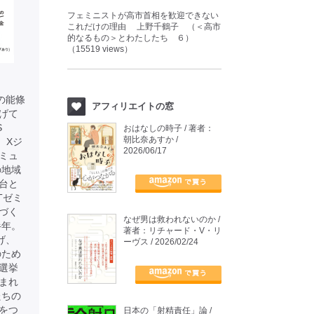
フェミニストが高市首相を歓迎できない
これだけの理由 上野千鶴子 （＜高市
的なるもの＞とわたしたち ６）
（15519 views）
表の能條
アフィリエイトの窓
上げて
S
おはなしの時子 / 著者：
朝比奈あすか /
、Xジ
2026/06/17
ミュ
の地域
台と
Tゼミ
づく
なぜ男は救われないのか /
半年。
著者：リチャード・V・リ
げ、
ーヴス / 2026/02/24
のため
選挙
まれ
たちの
をつ
日本の「射精責任」論 /