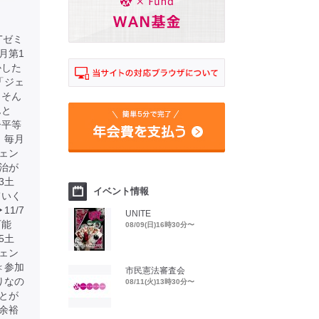
Tゼミ
月第1
かした
「ジェ
 そん
んと
ー平等
：毎月
ジェン
治が
3土
イベント情報
ていく
1/7
UNITE
可能
08/09(日)16時30分〜
5土
ェン
＜参加
市民憲法審査会
りなの
08/11(火)13時30分〜
とが
に余裕