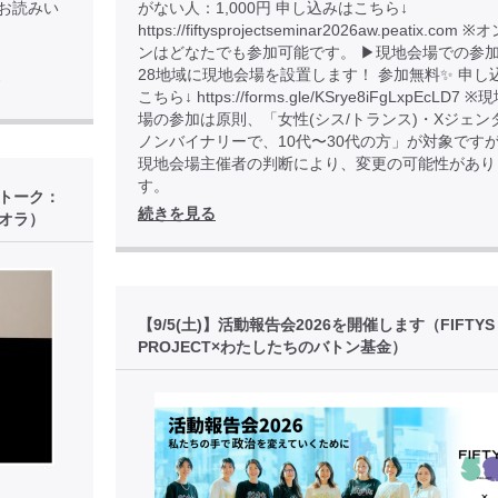
85 でお読みい
がない人：1,000円 申し込みはこちら↓
https://fiftysprojectseminar2026aw.peatix.com
ンはどなたでも参加可能です。 ▶︎現地会場での参加
28地域に現地会場を設置します！ 参加無料✨ 申し
ド
こちら↓ https://forms.gle/KSrye8iFgLxpEcLD7 
場の参加は原則、「女性(シス/トランス)・Xジェン
ノンバイナリーで、10代〜30代の方」が対象です
現地会場主催者の判断により、変更の可能性があり
す。
後トーク：
続きを見る
オラ）
【9/5(土)】活動報告会2026を開催します（FIFTYS
PROJECT×わたしたちのバトン基金）