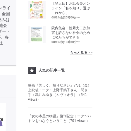
【第五回】お話会＠オン
 ※オンライ
ライン「私を知り、選ぶ
これから」
 全国
08/14(金)20時00分〜
込みは
※現地会
院内集会 性暴力二次加
ダー・
害を許さない社会のため
が、各
に私たちができる
08/19(水)13時30分〜
ま
もっと見る >>
人気の記事一覧
映画『美しく、黙りなさい』7/31（金）
上映後トーク：上野千鶴子さん 聞き
手：武井みゆき（ムヴィオラ）（541
views）
「女の本屋の物語」復刊記念トーク〜バ
トンをつなぐということ（791 views）