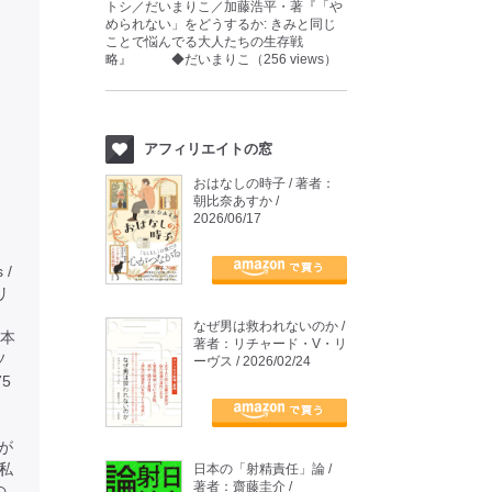
トシ／だいまりこ／加藤浩平・著『「や
められない」をどうするか: きみと同じ
ことで悩んでる大人たちの生存戦
略』 ◆だいまりこ（256 views）
アフィリエイトの窓
おはなしの時子 / 著者：
朝比奈あすか /
2026/06/17
 /
タリ
なぜ男は救われないのか /
本
著者：リチャード・V・リ
ソ
ーヴス / 2026/02/24
5
が
私
日本の「射精責任」論 /
著者：齋藤圭介 /
の