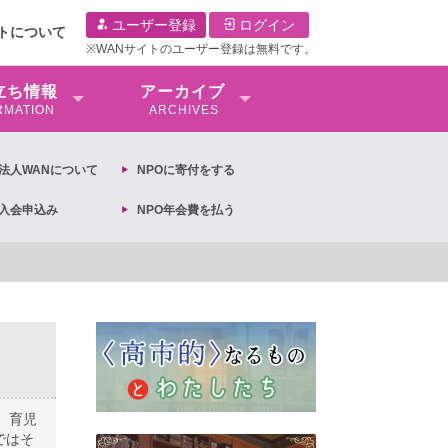
ユーザー登録
ログイン
イトについて
※WANサイトのユーザー登録は無料です。
⽴ち情報
アーカイブ
RMATION
ARCHIVES
O法⼈WANについて
NPOに寄付をする
O入会申込み
NPO年会費を払う
への抗議文 ◆女性差別撤廃条約実現アクション 亀永能布子
、育児
ではそ