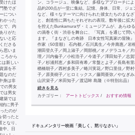
受けたほ
ン、コラージュ、映像など、多様なアプローチによ
門塾でざ
品約200点が一堂に集結。記憶、身体、日常、ジェ
ーについ
など、様々なテーマに向けられた彼女たちのまなざ
わかった
と、創造性に満ちたそれぞれの表現。数年後に拡大
とで、内
を控えたBunkamuraザ・ミュージアムが、あらゆ
ありがた
の渦巻く街・渋谷を舞台に、「写真」を通じて問い
ないと応
ます。『まなざしの奇跡 日本女性写真家の冒険』
くださる
作家（50音順） 石内都／石川真生／今井壽惠／岩
ら思いま
潮田登久子／岡上淑子／岡部桃／オノデラユキ／片
ところから
理／川内倫子／小松浩子／今道子／澤田知子／志賀
には新しい
子／杉浦邦恵／多和田有希／常盤とよ子／長島有里
資源を不
楢橋朝子／西村多美子／蜷川実花／野口里佳／野村
題なのだ
子／原美樹子／ヒロミックス／藤岡亜弥／やなぎみ
中身は非
山沢栄子／米田知子／渡辺眸 島隆（※特別出品）
歳での男女
続きを見る
では男女
カテゴリー：
アートトピックス
/
おすすめ情報
建築では
倒的に男子
だったのが
を切ったと
置となり、
ドキュメンタリー映画「美しく、黙りなさい」
途中、日
ない！」