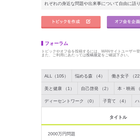
れぞれの身近な問題や出来事について自由に語
フォーラム
トピックやオフ会を投稿するには、WANサイトユーザー
また、ご利用にあたっては
投稿規定
をご確認下さい。
ALL（105）
悩める森 （4）
働き女子 （2
美と健康 （1）
自己啓発 （2）
本・映画 （
ディーセントワーク （0）
子育て （4）
ハ
タイトル
2000万円問題