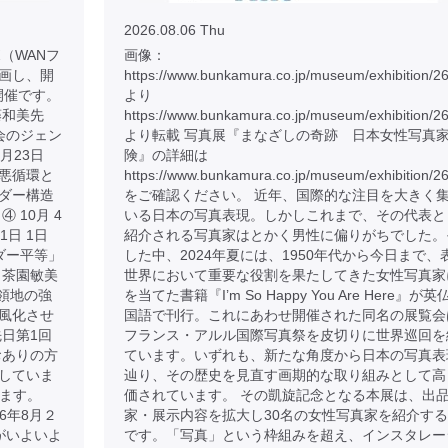
2026.08.06 Thu
（WANフ
画像：
画し、開
https://www.bunkamura.co.jp/museum/exhibition/2
開催です。
より
藤和美先
https://www.bunkamura.co.jp/museum/exhibition/2
社会のジェン
より転載 写真展『まなざしの奇跡 日本女性写真
8月23日
険』の詳細は
悪循環と
https://www.bunkamura.co.jp/museum/exhibition/26
ンダー構造
をご確認ください。 近年、国際的な注目を大きく
 10月 4
いる日本の写真表現。しかしこれまで、その代表と
1日 1日
紹介される写真家はとかく男性に偏りがちでした。
ンダー平等」
した中、2024年夏には、1950年代から今日まで、
 茶園敏美
世界において重要な役割を果たしてきた女性写真家
占領地の強
を当てた書籍『I’m So Happy You Are Here』が英
風化させ
国語で刊行。これにあわせ開催された同名の展覧会
日第1回
フランス・アルル国際写真祭を皮切りに世界巡回を
おありの方
ています。いずれも、新たな角度から日本の写真表
していま
辿り、その歴史を見直す画期的な取り組みとして高
けます。
価されています。 その凱旋記念となる本展は、出
026年8月２
家・展示内容を拡大し30名の女性写真家を紹介す
がいよいよ
です。「写真」という枠組みを超え、インスタレー