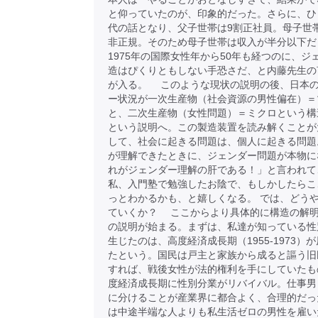
と仰っていたのが、印象的だった。さらに、ひ
代の話となり、父子世帯は9割正社員。母子世
非正規。そのため母子世帯は収入が半分以下だ
1975年の国際女性年から50年も経つのに、ジ
造はぴくりともしない手恐さだ、と内藤先生の
が入る。 このような現状の説明の後、日本
ー状況が一次生産物（社会資源の男性偏在）＝
と、二次生産物（女性問題）＝ミクロという構
という説明へ。この製造装置を読み解くことが
して、社会に起きる問題は、個人に起きる問題
が理解できたときに、ジェンダー問題が本物に
れがジェンダー理解の肝である！」と言われて
私、入門塾で勉強したお陰で、もしかしたらこ
っとわかるかも、と嬉しくなる。 では、どう
ていくか？ ここからより具体的に構造の解
の説明が始まる。まずは、私達が知っている性
生じたのは、高度経済成長期（1955-1973）
たという。国民は戸主と家族から成ると謳う旧
すれば、戦後女性が法的権利を手にしていたも
度経済成長期に性別分業がリバイバル。仕事男
に分けることが産業界に都合よく、合理的だっ
は中途半端な人よりも私生活ゼロの男性を雇い