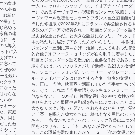
性の育成
一人（キャロル・ルッソプロス、イオアナ・ヴィーダ
のみ必修
ー）であるボーヴォワール視聴覚センターが収蔵し、
る。戦前に
ーヴォワール視聴覚センターとフランス国立図書館が
の星」と
導した修復版で2023年2月にフランスで再公開される
じ込めら
多数のメディアで絶賛され、「映画とジェンダーを語
家庭の建
歴史的な重要作だ」と大きな話題になった。それを、
もに、そ
本の私たちに届けて下さった方がいらした。 本作は
のみ導入
ジェンダー差別に声をあげ、活動した人でもあった伝
ャットに入
的女優デルフィーヌ・セリッグが自ら制作に着手した
あげてい
映画とジェンダーを語る歴史的に重要な作品である。
に忘れて
場するのは、ハリウッドとパリで活躍する23人の女優
なぜか家
ち。ジェーン・フォンダ、シャーリー・マクレーン、
キーを焼い
ル・クレイバーグをはじめとする有名・無名の女優た
たクラス
ち。正に、当時、映画界で活躍していた当事者たちで
になった
る。そう、これは「当事者語りのドキュメンタリー」
はならな
他ならない。 50年前、強固な男社会の中で女性が抱
ないか
させられている疑問や違和感を彼らにぶつけることに
ッキーを
大きなリスクがあった筈だ。それをものともせず、堂
た。家庭
と「否」を唱えた彼女たちは、紛れもなく勇気のヒト
み、同じ
ある。 彼女たちに向かって、セリッグ監督は二つの
だったね
問をぶつける。 １．「もしあなたが男性だったとして
をやって
も、この職業を選びましたか？」 ２．「他の女優との