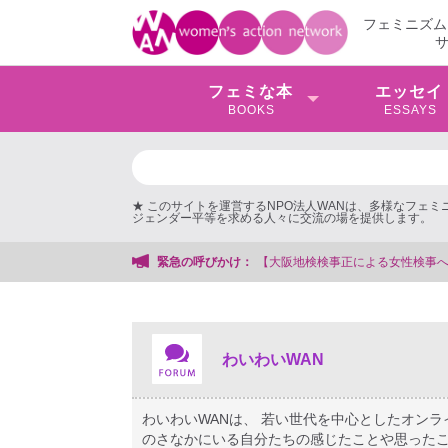
フェミニズム
フェミな本
エッセイ
BOOKS
ESSAYS
★ このサイトを運営するNPO法人WANは、多様なフェ
ジェンダー平等を求める人々に交流の場を提供します。
会事務局
緊急の呼びかけ：
わいわいWAN
わいわいWANは、 若い世代を中心としたオン
のさなかにいる自分たちの感じたことや思ったこ