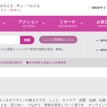
を伝える・学ぶ・つながる
〉
WANサ
サイト（
W
A
N
）
アクション
リサーチ
お役
ACTION
RESEARCH
INFO
ミニコミ図書館はこちら
NP
ミニズム実践とジェンダー研究の情報を発信・集積し、
NP
【抗議文】2026年3月13日第6次男女共同参画基本計画の閣議決定
ライン＆オフラインの集まりです。しごと、キャリア、恋愛、結婚、出産
とを、語り合い、つながり、情報を発信していく場です。 オンライン