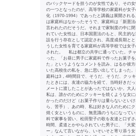
のバックヤードを担うのが女性であり、その女
の一つとなったのが、高等学校の家庭科が女子
化（1970-1994）であったと講義は展開され
は家庭科はなかったそうで、家庭科は「新憲法
言われたのだそうだ。それまで家制度の中に閉
れていた女性は、日本国憲法のもと、民主的な
設を行う存在として認定され、高度成長期とと
うした女性を育てる家庭科が高等学校では女子
された。 私は都立の共学に通っていた。チ
った、「お昼に男子に家庭科で作ったお菓子を
た」というようなコメントを読み、はるか彼方
いた高校生の私を、急に思い出してしまった。
庭科は3，4時間目で、そうだ、そうだ、クッ
たときには、友達の協力を経て、当時好きだっ
メートに渡したことがあったではないか。大人
私は、誰かのためにクッキーを焼くような女に
かったのだけど（お菓子作りは量らないといけ
ら、苦手）、あの時、私は好きな人のためにク
焼く女というものに、無意識のうちになってい
科で家事を習い、松田聖子の歌を友達と口ずさ
時間、柔道とかやらされていた男子に、「大変
ー」なんて言いながら、いそいそと寄り添う女