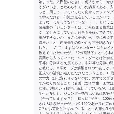
始まった。入門塾のときに、何人かから「ぜひ
うがいいよ」と進められていた講座である。入
っと一周して、いろいろな方向からのジェンダ
て学んだけど、知識は点在しているばかりで、
ような、わかってないような・・・。というこ
藤先生の「ジェンダーとは」から始まる授業は
く、楽しみにしていた。何事も基礎ができてい
用ができないが、まさに基礎から丁寧に教えて
講座だ！と、内藤先生の穏やかな声を聴きなが
した。 さて、まずはジェンダーとはという
教えていただいたが、「2分割秩序」という私
言葉から入っていった。ジェンダーとは社会的
平等に分割する制度であり、非対等な分割の問
と教わる。M字カーブは解消されつつあるが、
正規での補填が進んだだけだということ。15
の学力はほぼ変わりがないのに、大学での専攻
でかなり異なること（看護は女子学生、工学は
女性が3割という数字が底上げしているが、圧
学生が多い）、ジェンダー指数は始めは67位
（合っていますか？）、徐々に下がり、100位
きは大騒ぎだったが、今や120位あたりが定位
G７のお荷物と呼ばれていること。内藤先生が
本人は「やることがおとなしすぎて、結果がで