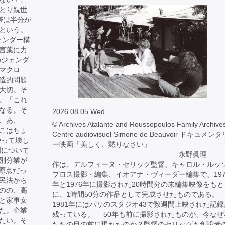
とり親世
帯は半分が
という。
ェンダー構
言葉に力
のジェンダ
マクロ
造的問題
大切。そ
。「これ
なる。そ
2026.08.05 Wed
、あ、
© Archives Atalante and Roussopoulos Family Archives
こはちょ
Centre audiovisuel Simone de Beauvoir ドキュメン
やって壊し
ー映画「美しく、黙りなさい」
明について
永野眞理 
別分業が
作は、デルフィーヌ・セリッグ監督、キャロル・ルッ
が原点だっ
プロス撮影・編集、イオアナ・ヴィーダー編集で、197
民法から
年と1976年に撮影された20時間分の未編集映像をもと
のの、高
に、1時間50分の作品として完成させたものである。
と家事女
1981年にはパリのスタジオ43で数週間上映された記録
た。企業
残っている。 50年も前に撮影されたものが、今なぜ
たい。そ
たちの目の前に現れたのか？監督のセリッグも創設者