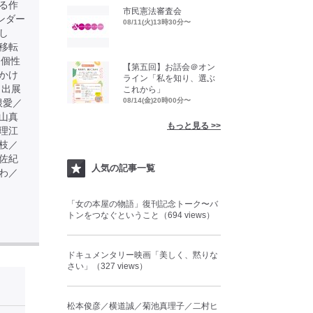
る作
市民憲法審査会
ンダー
08/11(火)13時30分〜
し
移転
る個性
【第五回】お話会＠オン
かけ
ライン「私を知り、選ぶ
 出展
これから」
08/14(金)20時00分〜
根愛／
山真
もっと見る >>
理江
枝／
佐紀
人気の記事一覧
わ／
「女の本屋の物語」復刊記念トーク〜バ
トンをつなぐということ（694 views）
ドキュメンタリー映画「美しく、黙りな
さい」（327 views）
松本俊彦／横道誠／菊池真理子／二村ヒ