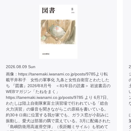
2026.08.09 Sun
2
画像：https://tanemaki.iwanami.co.jp/posts/9785より転
載平井和子 女性の軍事化 九条と女性自衛官とわたした
ち 『図書』2026年8月号 ＜81年目の読書＞ 岩波書店の
WEBマガジン「たねをまく」
https://tanemaki.iwanami.co.jp/posts/9785 より 6月7日、
わたしは陸上自衛隊東富士演習場で行われている「総合
火力演習」の爆音を聞きながらこの原稿を書いている。
約30キロ南に位置する我が家でも、ガラス窓が小刻みに
振動し、愛犬は部屋の隅で震えている。3月に配備された
「島嶼防衛用高速滑空弾」（長距離ミサイル）も初めて