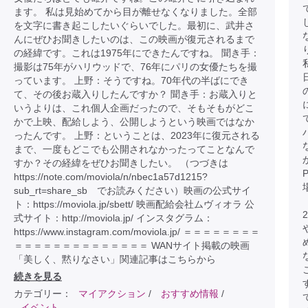
ます。 私は見始めてから目が離せなくなりました。全部
を文字に書き起こしたいぐらいでした。最初に、武井さ
んにぜひお聞きしたいのは、この映画が復元されるまで
の経緯です。これは1975年にできたんですね。 聞き手：
撮影は75年がハリウッドで、76年にパリの女優たちを撮
っています。 上野：そうですね。70年代の半ばにでき
て、その後お蔵入りしたんですか？ 聞き手：お蔵入りと
いうよりは、これ個人企画だったので、そもそもがどこ
かで上映、配給しよう、公開しようという映画ではなか
ったんです。 上野：ということは、2023年に復元される
まで、一度もどこでも公開されなかったってことなんで
すか？その経緯をぜひお聞きしたい。 （つづきは
https://note.com/moviola/n/nbec1a57d1215?
sub_rt=share_sb でお読みください）映画の公式サイ
ト：https://moviola.jp/sbett/ 映画配給会社ムヴィオラ 公
式サイト：http://moviola.jp/ インスタグラム：
https://www.instagram.com/moviola.jp/ ＝＝＝＝＝＝＝＝
＝＝＝＝＝＝＝＝＝＝＝＝＝＝ WANサイト掲載の映画
「美しく、黙りなさい」関連記事はこちらから
続きを見る
カテゴリー：
マイアクション
/
おすすめ情報
/
イベント