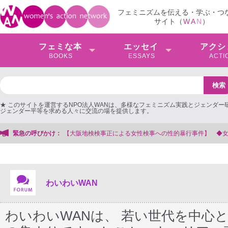
フェミニズムを伝える・学ぶ・つ
サイト（
W
A
N
）
フェミな本
エッセイ
アクシ
BOOKS
ESSAYS
ACTI
★ このサイトを運営するNPO法人WANは、多様なフェミニズム実践とジェンダー
ジェンダー平等を求める人々に交流の場を提供します。
務局
緊急の呼びかけ：
わいわいWAN
わいわいWANは、 若い世代を中心