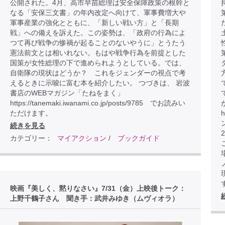
公開された。4月、高市早苗総理は安全保障政策の根幹と
なる「安保三文書」の年内改定へ向けて、軍事費増大や
軍事産業の強化とともに、「新しい戦い方」と「長期
戦」への備えを訴えた。この姿勢は、「政府の行為によ
つて再び戦争の惨禍が起ることのないやうに」とうたう
憲法前文とは相いれない。もはや戦争行為を前提とした
国策が女性総理の下で進められようとしている。では、
自衛隊の現状はどうか？ これをジェンダーの視点で考
えるときに示唆に富む本を紹介したい。 つづきは、 岩波
書店のWEBマガジン「たねをまく」
https://tanemaki.iwanami.co.jp/posts/9785 でお読みい
ただけます。
h
続きを見る
カテゴリー：
マイアクション
/
ブックガイド
こ
映画『美しく、黙りなさい』7/31（金）上映後トーク：
上野千鶴子さん 聞き手：武井みゆき（ムヴィオラ）