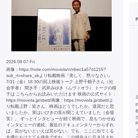
2026.08.07 Fri
画像：https://note.com/moviola/n/nbec1a57d1215?
sub_rt=share_sbより転載映画『美しく、黙りなさい』
7/31（金）18:30の回上映後トーク 上野千鶴子さん（社
会学者） 聞き手：武井みゆき（ムヴィオラ） トークの様
子は こちらからお読みいただけます 映画の公式サイト：
2
https://moviola.jp/sbett/画像：https://moviola.jp/sbett/よ
り転載上野：皆さん、映画はどうでしたか。退屈だと思
いましたか。実はいびきの音が聞こえていました（会場
笑）。 ずっとインタビューが続く映画で、息もつかせぬ
インタビューの連続。最近のドキュメンタリーからすれ
ば、芸がないといえば芸がない。でも、ここに出てくる
女優たちはとても雄弁ですね。この雄弁さに引き込まれ