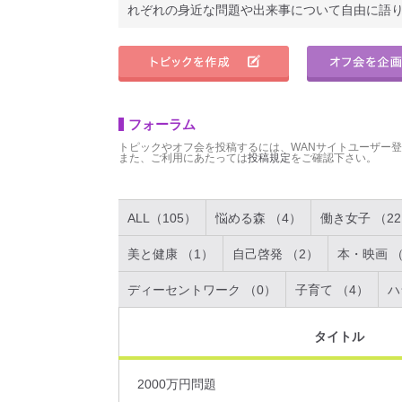
れぞれの身近な問題や出来事について自由に語
フォーラム
トピックやオフ会を投稿するには、WANサイトユーザー
また、ご利用にあたっては
投稿規定
をご確認下さい。
ALL（105）
悩める森 （4）
働き女子 （2
美と健康 （1）
自己啓発 （2）
本・映画 （
ディーセントワーク （0）
子育て （4）
ハ
タイトル
2000万円問題