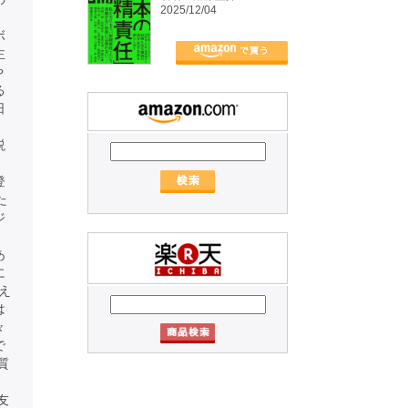
2025/12/04
ボ
主
や
る
日
、
説
、
登
た
ジ
あ
に
え
は
々
で
質
友