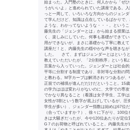
始まった。入門塾のときに、何人かから「ぜひ
うがいいよ」と進められていた講座である。入
っと一周して、いろいろな方向からのジェンダ
て学んだけど、知識は点在しているばかりで、
ような、わかってないような・・・。というこ
藤先生の「ジェンダーとは」から始まる授業は
く、楽しみにしていた。何事も基礎ができてい
用ができないが、まさに基礎から丁寧に教えて
講座だ！と、内藤先生の穏やかな声を聴きなが
した。 さて、まずはジェンダーとはという
教えていただいたが、「2分割秩序」という私
言葉から入っていった。ジェンダーとは社会的
平等に分割する制度であり、非対等な分割の問
と教わる。M字カーブは解消されつつあるが、
正規での補填が進んだだけだということ。15
の学力はほぼ変わりがないのに、大学での専攻
でかなり異なること（看護は女子学生、工学は
女性が3割という数字が底上げしているが、圧
学生が多い）、ジェンダー指数は始めは67位
（合っていますか？）、徐々に下がり、100位
きは大騒ぎだったが、今や120位あたりが定位
G７のお荷物と呼ばれていること。内藤先生が
本人は「やることがおとなしすぎて、結果がで