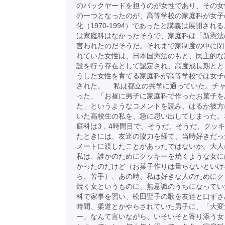
のバックヤードを担うのが女性であり、その女
の一つとなったのが、高等学校の家庭科が女子
化（1970-1994）であったと講義は展開され
は家庭科はなかったそうで、家庭科は「新憲法
言われたのだそうだ。それまで家制度の中に閉
れていた女性は、日本国憲法のもと、民主的な
設を行う存在として認定され、高度成長期とと
うした女性を育てる家庭科が高等学校では女子
された。 私は都立の共学に通っていた。チ
った、「お昼に男子に家庭科で作ったお菓子を
た」というようなコメントを読み、はるか彼方
いた高校生の私を、急に思い出してしまった。
庭科は3，4時間目で、そうだ、そうだ、クッ
たときには、友達の協力を経て、当時好きだっ
メートに渡したことがあったではないか。大人
私は、誰かのためにクッキーを焼くような女に
かったのだけど（お菓子作りは量らないといけ
ら、苦手）、あの時、私は好きな人のためにク
焼く女というものに、無意識のうちになってい
科で家事を習い、松田聖子の歌を友達と口ずさ
時間、柔道とかやらされていた男子に、「大変
ー」なんて言いながら、いそいそと寄り添う女