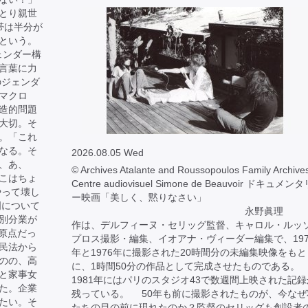
とり親世
帯は半分が
という。
ェンダー構
言葉に力
のジェンダ
マクロ
造的問題
大切。そ
。「これ
なる。そ
2026.08.05 Wed
、あ、
© Archives Atalante and Roussopoulos Family Archives
こはちょ
Centre audiovisuel Simone de Beauvoir ドキュメン
やって壊し
ー映画「美しく、黙りなさい」
明について
永野眞理 
別分業が
作は、デルフィーヌ・セリッグ監督、キャロル・ルッ
が原点だっ
プロス撮影・編集、イオアナ・ヴィーダー編集で、197
民法から
年と1976年に撮影された20時間分の未編集映像をもと
のの、高
に、1時間50分の作品として完成させたものである。
と家事女
1981年にはパリのスタジオ43で数週間上映された記録
た。企業
残っている。 50年も前に撮影されたものが、今なぜ
たい。そ
たちの目の前に現れたのか？監督のセリッグも創設者