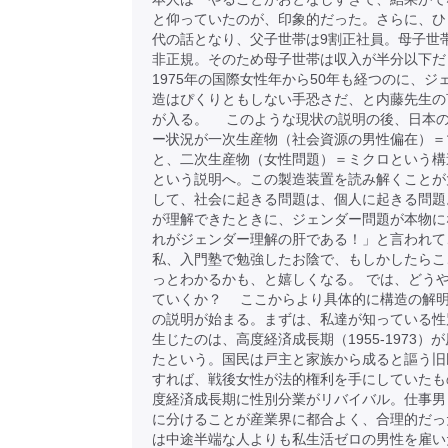
と仰っていたのが、印象的だった。さらに、ひ
代の話となり、父子世帯は9割正社員。母子世
非正規。そのため母子世帯は収入が半分以下だ
1975年の国際女性年から50年も経つのに、ジ
造はぴくりともしない手恐さだ、と内藤先生の
が入る。 このような現状の説明の後、日本
ー状況が一次生産物（社会資源の男性偏在）＝
と、二次生産物（女性問題）＝ミクロという構
という説明へ。この製造装置を読み解くことが
して、社会に起きる問題は、個人に起きる問題
が理解できたときに、ジェンダー問題が本物に
れがジェンダー理解の肝である！」と言われて
私、入門塾で勉強したお陰で、もしかしたらこ
っとわかるかも、と嬉しくなる。 では、どう
ていくか？ ここからより具体的に構造の解
の説明が始まる。まずは、私達が知っている性
生じたのは、高度経済成長期（1955-1973）
たという。国民は戸主と家族から成ると謳う旧
すれば、戦後女性が法的権利を手にしていたも
度経済成長期に性別分業がリバイバル。仕事男
に分けることが産業界に都合よく、合理的だっ
は中途半端な人よりも私生活ゼロの男性を雇い