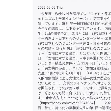
2026.08.06 Thu
今年度、WAN女性学講座では『フェミ・ラボ
ェミニズムを学ぼう♬シリーズ）』第二期を企
催しています。毎月 第一日曜日の18時からの
今年度の講義は、以下を予定しています。 内
生：6回の開講予定： ① 8月 2日 戦後日本
ダー構造１－日本社会のジェンダー状況－ ② 
戦後日本社会のジェンダー構造２－性別分業の
その帰結－ ③ 9月 6日 戦後日本社会のジェ
３－「女性に対する暴力」とはどういう問題か ④
日 「女性に対する暴力」－事例を通じて ⑤ 1
ジェンダー構造の解体へ ⑥ 12月 6日「ジェ
と「男女共同参画」、そして「女性活躍推進」
先生：1回の開講 ⑦1月10日 「GHQによる
制的性病検診による女性の分断―女性の歴史を
ないためにー」 充実のラインナップですが、先
が開催され、その講義レポートです。 ご興味
は、今からでも間に合います。ご参加、お待ち
す。 ◆申込方法：Peatixからお申込みいただ
【https://peatix.com/event/5047054】 2
日、待ちに待った内藤和美先生の第1回の講座