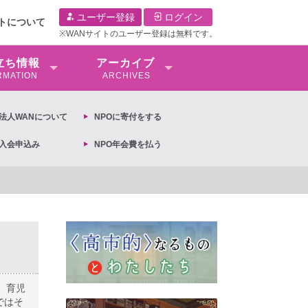
ユーザー登録
ログイン
イトについて
※WANサイトのユーザー登録は無料です。
⽴ち情報
アーカイブ
RMATION
ARCHIVES
O法⼈WANについて
NPOに寄付をする
O入会申込み
NPO年会費を払う
閣議決定への抗議文 ◆女性差別撤廃条約実現アクション 亀永能布子
、育児
ではそ