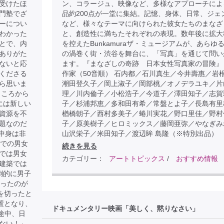
受けたほ
ン、コラージュ、映像など、多様なアプローチによ
門塾でざ
品約200点が一堂に集結。記憶、身体、日常、ジェ
ーについ
など、様々なテーマに向けられた彼女たちのまなざ
わかった
と、創造性に満ちたそれぞれの表現。数年後に拡大
とで、内
を控えたBunkamuraザ・ミュージアムが、あらゆ
ありがた
の渦巻く街・渋谷を舞台に、「写真」を通じて問い
ないと応
ます。『まなざしの奇跡 日本女性写真家の冒険』
くださる
作家（50音順） 石内都／石川真生／今井壽惠／岩
ら思いま
潮田登久子／岡上淑子／岡部桃／オノデラユキ／片
ところから
理／川内倫子／小松浩子／今道子／澤田知子／志賀
には新しい
子／杉浦邦恵／多和田有希／常盤とよ子／長島有里
資源を不
楢橋朝子／西村多美子／蜷川実花／野口里佳／野村
題なのだ
子／原美樹子／ヒロミックス／藤岡亜弥／やなぎみ
中身は非
山沢栄子／米田知子／渡辺眸 島隆（※特別出品）
歳での男女
続きを見る
では男女
カテゴリー：
アートトピックス
/
おすすめ情報
建築では
倒的に男子
だったのが
を切ったと
置となり、
ドキュメンタリー映画「美しく、黙りなさい」
途中、日
ない！」