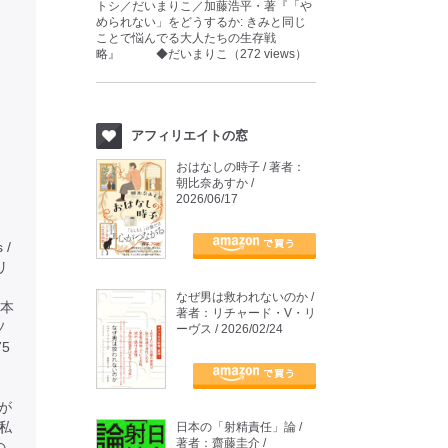
トシ／だいまりこ／加藤浩平・著『「や
められない」をどうするか: きみと同じ
ことで悩んでる大人たちの生存戦
略』 ◆だいまりこ（272 views）
アフィリエイトの窓
おはなしの時子 / 著者：
朝比奈あすか /
2026/06/17
 /
タリ
なぜ男は救われないのか /
本
著者：リチャード・V・リ
ソ
ーヴス / 2026/02/24
5
が
私
日本の「射精責任」論 /
著者：齋藤圭介 /
の