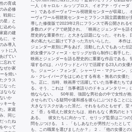
性の育成
一人（キャロル・ルッソプロス、イオアナ・ヴィーダ
のみ必修
ー）であるボーヴォワール視聴覚センターが収蔵し、
る。戦前に
ーヴォワール視聴覚センターとフランス国立図書館が
の星」と
導した修復版で2023年2月にフランスで再公開される
じ込めら
多数のメディアで絶賛され、「映画とジェンダーを語
家庭の建
歴史的な重要作だ」と大きな話題になった。それを、
もに、そ
本の私たちに届けて下さった方がいらした。 本作は
のみ導入
ジェンダー差別に声をあげ、活動した人でもあった伝
ャットに入
的女優デルフィーヌ・セリッグが自ら制作に着手した
あげてい
映画とジェンダーを語る歴史的に重要な作品である。
に忘れて
場するのは、ハリウッドとパリで活躍する23人の女優
なぜか家
ち。ジェーン・フォンダ、シャーリー・マクレーン、
キーを焼い
ル・クレイバーグをはじめとする有名・無名の女優た
たクラス
ち。正に、当時、映画界で活躍していた当事者たちで
になった
る。そう、これは「当事者語りのドキュメンタリー」
はならな
他ならない。 50年前、強固な男社会の中で女性が抱
ないか
させられている疑問や違和感を彼らにぶつけることに
ッキーを
大きなリスクがあった筈だ。それをものともせず、堂
た。家庭
と「否」を唱えた彼女たちは、紛れもなく勇気のヒト
み、同じ
ある。 彼女たちに向かって、セリッグ監督は二つの
だったね
問をぶつける。 １．「もしあなたが男性だったとして
をやって
も、この職業を選びましたか？」 ２．「他の女優との