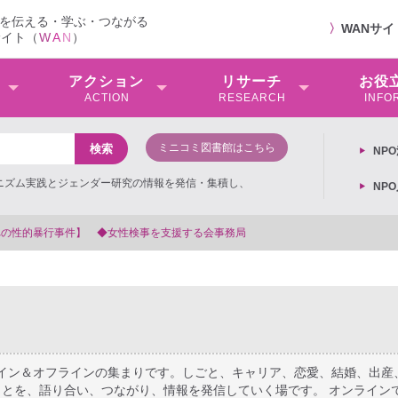
を伝える・学ぶ・つながる
〉
WANサ
サイト（
W
A
N
）
アクション
リサーチ
お役
ACTION
RESEARCH
INFO
ミニコミ図書館はこちら
NP
ミニズム実践とジェンダー研究の情報を発信・集積し、
NP
【抗議文】2026年3月13日第6次男女共同参画基本計画の
ライン＆オフラインの集まりです。しごと、キャリア、恋愛、結婚、出産
とを、語り合い、つながり、情報を発信していく場です。 オンライン