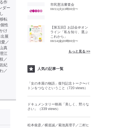
る作
市民憲法審査会
ンダー
08/11(火)13時30分〜
し
移転
る個性
【第五回】お話会＠オン
かけ
ライン「私を知り、選ぶ
 出展
これから」
08/14(金)20時00分〜
根愛／
山真
もっと見る >>
理江
枝／
佐紀
人気の記事一覧
わ／
「女の本屋の物語」復刊記念トーク〜バ
トンをつなぐということ（720 views）
ドキュメンタリー映画「美しく、黙りな
さい」（339 views）
松本俊彦／横道誠／菊池真理子／二村ヒ