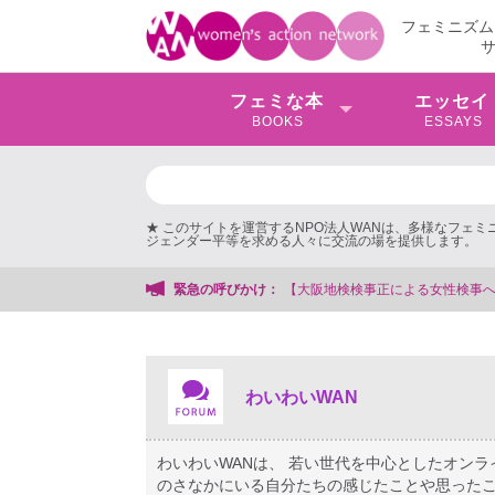
フェミニズム
フェミな本
エッセイ
BOOKS
ESSAYS
★ このサイトを運営するNPO法人WANは、多様なフェ
ジェンダー平等を求める人々に交流の場を提供します。
支援する会事務局
緊急の呼びかけ：
わいわいWAN
わいわいWANは、 若い世代を中心としたオン
のさなかにいる自分たちの感じたことや思ったこ