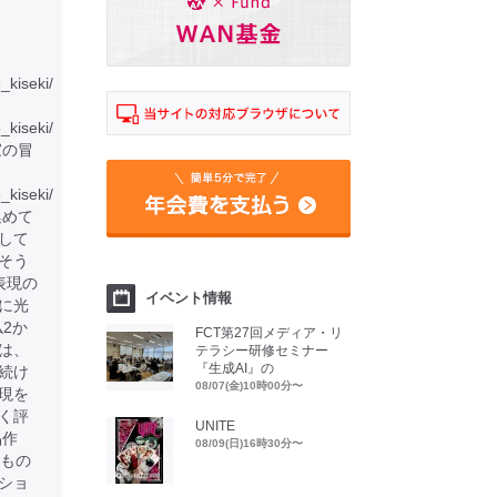
6_kiseki/
6_kiseki/
家の冒
_kiseki/
集めて
して
そう
表現の
イベント情報
に光
仏2か
FCT第27回メディア・リ
は、
テラシー研修セミナー
『生成AI』の
続け
08/07(金)10時00分〜
現を
く評
UNITE
品作
08/09(日)16時30分〜
るもの
ショ