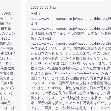
2026.08.06 Thu
（WANフ
画像：
画し、開
https://www.bunkamura.co.jp/museum/exhibition/2
開催です。
より
藤和美先
https://www.bunkamura.co.jp/museum/exhibition/2
社会のジェン
より転載 写真展『まなざしの奇跡 日本女性写真
8月23日
険』の詳細は
悪循環と
https://www.bunkamura.co.jp/museum/exhibition/26
ンダー構造
をご確認ください。 近年、国際的な注目を大きく
 10月 4
いる日本の写真表現。しかしこれまで、その代表と
1日 1日
紹介される写真家はとかく男性に偏りがちでした。
ンダー平等」
した中、2024年夏には、1950年代から今日まで、
 茶園敏美
世界において重要な役割を果たしてきた女性写真家
占領地の強
を当てた書籍『I’m So Happy You Are Here』が英
風化させ
国語で刊行。これにあわせ開催された同名の展覧会
日第1回
フランス・アルル国際写真祭を皮切りに世界巡回を
おありの方
ています。いずれも、新たな角度から日本の写真表
していま
辿り、その歴史を見直す画期的な取り組みとして高
けます。
価されています。 その凱旋記念となる本展は、出
026年8月２
家・展示内容を拡大し30名の女性写真家を紹介す
がいよいよ
です。「写真」という枠組みを超え、インスタレー