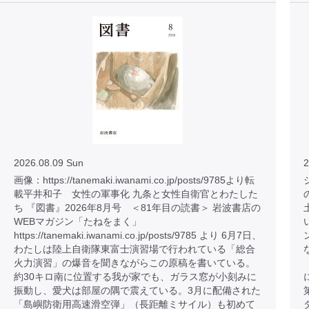
2026.08.09 Sun
2
画像：https://tanemaki.iwanami.co.jp/posts/9785より転
載平井和子 女性の軍事化 九条と女性自衛官とわたした
ち 『図書』2026年8月号 ＜81年目の読書＞ 岩波書店の
WEBマガジン「たねをまく」
https://tanemaki.iwanami.co.jp/posts/9785 より 6月7日、
わたしは陸上自衛隊東富士演習場で行われている「総合
火力演習」の爆音を聞きながらこの原稿を書いている。
約30キロ南に位置する我が家でも、ガラス窓が小刻みに
振動し、愛犬は部屋の隅で震えている。3月に配備された
「島嶼防衛用高速滑空弾」（長距離ミサイル）も初めて