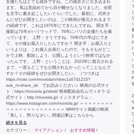
女優たちはとても雄弁ですね。この雄弁さに引き込まれ
ます。 私は見始めてから目が離せなくなりました。全部
を文字に書き起こしたいぐらいでした。最初に、武井さ
んにぜひお聞きしたいのは、この映画が復元されるまで
の経緯です。これは1975年にできたんですね。 聞き手：
撮影は75年がハリウッドで、76年にパリの女優たちを撮
っています。 上野：そうですね。70年代の半ばにでき
て、その後お蔵入りしたんですか？ 聞き手：お蔵入りと
いうよりは、これ個人企画だったので、そもそもがどこ
かで上映、配給しよう、公開しようという映画ではなか
ったんです。 上野：ということは、2023年に復元される
まで、一度もどこでも公開されなかったってことなんで
すか？その経緯をぜひお聞きしたい。 （つづきは
https://note.com/moviola/n/nbec1a57d1215?
sub_rt=share_sb でお読みください）映画の公式サイ
ト：https://moviola.jp/sbett/ 映画配給会社ムヴィオラ 公
式サイト：http://moviola.jp/ インスタグラム：
https://www.instagram.com/moviola.jp/ ＝＝＝＝＝＝＝＝
＝＝＝＝＝＝＝＝＝＝＝＝＝＝ WANサイト掲載の映画
「美しく、黙りなさい」関連記事はこちらから
続きを見る
カテゴリー：
マイアクション
/
おすすめ情報
/