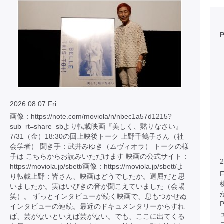
2026.08.07 Fri
画像：https://note.com/moviola/n/nbec1a57d1215?
sub_rt=share_sbより転載映画『美しく、黙りなさい』
7/31（金）18:30の回上映後トーク 上野千鶴子さん（社
会学者） 聞き手：武井みゆき（ムヴィオラ） トークの様
子は こちらからお読みいただけます 映画の公式サイト：
2
https://moviola.jp/sbett/画像：https://moviola.jp/sbett/よ
り転載上野：皆さん、映画はどうでしたか。退屈だと思
いましたか。実はいびきの音が聞こえていました（会場
笑）。 ずっとインタビューが続く映画で、息もつかせぬ
インタビューの連続。最近のドキュメンタリーからすれ
ば、芸がないといえば芸がない。でも、ここに出てくる