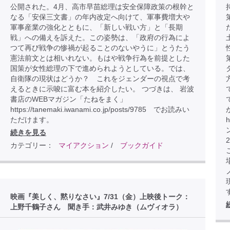
公開された。4月、高市早苗総理は安全保障政策の根幹と
なる「安保三文書」の年内改定へ向けて、軍事費増大や
軍事産業の強化とともに、「新しい戦い方」と「長期
戦」への備えを訴えた。この姿勢は、「政府の行為によ
つて再び戦争の惨禍が起ることのないやうに」とうたう
憲法前文とは相いれない。もはや戦争行為を前提とした
国策が女性総理の下で進められようとしている。では、
自衛隊の現状はどうか？ これをジェンダーの視点で考
えるときに示唆に富む本を紹介したい。 つづきは、 岩波
書店のWEBマガジン「たねをまく」
https://tanemaki.iwanami.co.jp/posts/9785 でお読みい
ただけます。
h
続きを見る
カテゴリー：
マイアクション
/
ブックガイド
こ
映画『美しく、黙りなさい』7/31（金）上映後トーク：
上野千鶴子さん 聞き手：武井みゆき（ムヴィオラ）