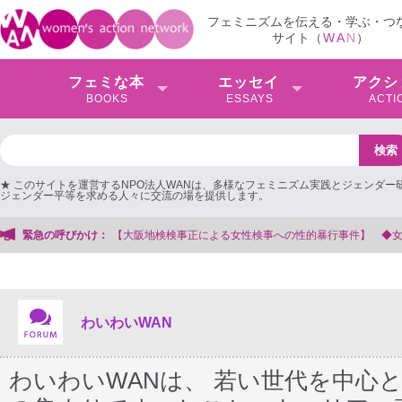
フェミニズムを伝える・学ぶ・つ
サイト（
W
A
N
）
フェミな本
エッセイ
アクシ
BOOKS
ESSAYS
ACTI
★ このサイトを運営するNPO法人WANは、多様なフェミニズム実践とジェンダー
ジェンダー平等を求める人々に交流の場を提供します。
る女性検事への性的暴行事件】 ◆女性検事を支援する会事務局
緊急の呼びかけ：
わいわいWAN
わいわいWANは、 若い世代を中心