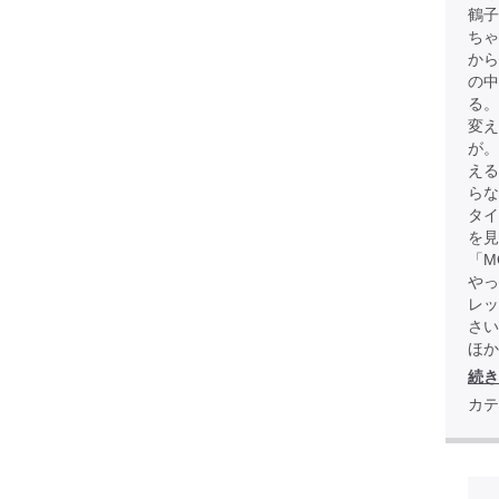
鶴子
ちゃ
から
の中
る。
変え
が
える
らな
タイ
を見
「M
やっ
レッ
さい
ほか全
続き
カテ