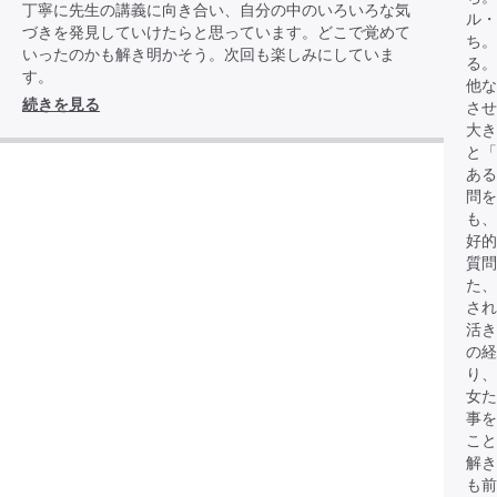
丁寧に先生の講義に向き合い、自分の中のいろいろな気
ル・
づきを発見していけたらと思っています。どこで覚めて
ち。
いったのかも解き明かそう。次回も楽しみにしていま
る。
す。
他な
続きを見る
させ
大き
と「
あ
問を
も、
好
質問
た、
され
活き
の経
り、
女
事を
こと
解き
も前