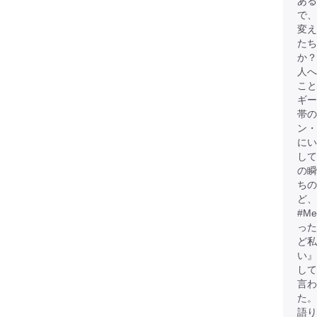
ある
で、
変
たち
か？
人へ
こと
ギー
帯
ン・
にい
して
の瞬
ちの
ど、
#M
った
ど
い』
して
言わ
た。
語