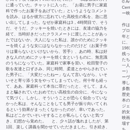
© Ar
に通っていた。チャットに入った、「お昼に男子に家庭
Cen
科で作ったお菓子をあげていた」というようなコメント
ー映
を読み、はるか彼方に忘れていた高校生の私を、急に思
い出してしまった。なぜか家庭科は3，4時間目で、そう
作は
だ、そうだ、クッキーを焼いたときには、友達の協力を
プロ
経て、当時好きだったクラスメートに渡したことがあっ
年と
たではないか。大人になった私は、誰かのためにクッキ
に、
ーを焼くような女にはならなかったのだけど（お菓子作
19
りは量らないといけないから、苦手）、あの時、私は好
残っ
きな人のためにクッキーを焼く女というものに、無意識
たち
のうちになっていた。家庭科で家事を習い、松田聖子の
一人
歌を友達と口ずさみ、同じ時間、柔道とかやらされてい
ー）
た男子に、「大変だったねー」なんて言いながら、いそ
ーヴ
いそと寄り添う女をやってしまっていた。何十年も経っ
導し
て、ああ、家庭科って本当に罪だったと、そして、まん
多数
まと騙されていたおめでたい高校生の自分に、今になっ
歴史
て気づく。しかし、そういうことが恐らく似合っていな
本
かった私は、そんなことをしても男子が振り向いてくれ
ジェ
るという効果がまったくなかったのが、幸いであった。
的女
私はどこかでいそいそすることが私らしくないと気づ
映画
き、幻想から覚めた。 と、少々話が逸れましたが、第
場す
1回、楽しく講義を聞かせていただきました。引き続き、
ち。