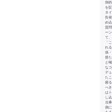
倒的
を貶
タイ
告発
め込
質問
ーン
て、
「こ
れる
係・
督た
と
なコ
デュ
たこ
握る
べき
は
し込
当事
側に