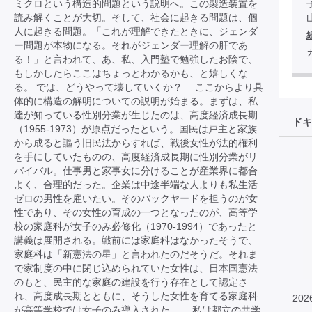
ミクロという構造的問題という説明へ。この製造装置を
読み解くことが大切。そして、社会に起きる問題は、個
人に起きる問題。「これが理解できたときに、ジェンダ
ー問題が本物になる。それがジェンダー理解の肝であ
る！」と言われて、あ、私、入門塾で勉強したお陰で、
もしかしたらここはちょっとわかるかも、と嬉しくな
る。 では、どうやって壊していくか？ ここからより具
体的に構造の解明についての説明が始まる。まずは、私
達が知っている性別分業が生じたのは、高度経済成長期
ドキ
（1955-1973）が原点だったという。国民は戸主と家族
から成ると謳う旧民法からすれば、戦後女性が法的権利
を手にしていたものの、高度経済成長期に性別分業がリ
バイバル。仕事男と家事女に分けることが産業界に都合
よく、合理的だった。企業は中途半端な人よりも私生活
ゼロの男性を雇いたい。そのバックヤードを担うのが女
性であり、その女性の育成の一つとなったのが、高等学
校の家庭科が女子のみ必修化（1970-1994）であったと
講義は展開される。戦前には家庭科はなかったそうで、
家庭科は「新憲法の星」と言われたのだそうだ。それま
で家制度の中に閉じ込められていた女性は、日本国憲法
のもと、民主的な家庭の建設を行う存在として認定さ
れ、高度成長期とともに、そうした女性を育てる家庭科
202
が高等学校では女子のみ導入された。 私は都立の共学