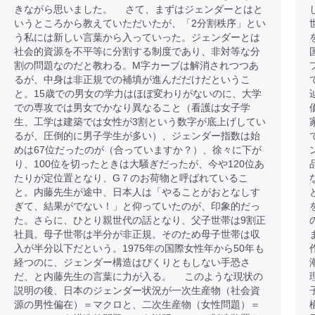
きながら思いました。 さて、まずはジェンダーとはと
いうところから教えていただいたが、「2分割秩序」とい
う私には新しい言葉から入っていった。ジェンダーとは
社会的資源を不平等に分割する制度であり、非対等な分
割の問題なのだと教わる。M字カーブは解消されつつあ
るが、中身は非正規での補填が進んだだけだというこ
と。15歳での男女の学力はほぼ変わりがないのに、大学
での専攻では男女でかなり異なること（看護は女子学
生、工学は建築では女性が3割という数字が底上げしてい
るが、圧倒的に男子学生が多い）、ジェンダー指数は始
めは67位だったのが（合っていますか？）、徐々に下が
り、100位を切ったときは大騒ぎだったが、今や120位あ
たりが定位置となり、G７のお荷物と呼ばれているこ
と。内藤先生が途中、日本人は「やることがおとなしす
ぎて、結果がでない！」と仰っていたのが、印象的だっ
た。さらに、ひとり親世代の話となり、父子世帯は9割正
社員。母子世帯は半分が非正規。そのため母子世帯は収
入が半分以下だという。1975年の国際女性年から50年も
経つのに、ジェンダー構造はぴくりともしない手恐さ
だ、と内藤先生の言葉に力が入る。 このような現状の
説明の後、日本のジェンダー状況が一次生産物（社会資
源の男性偏在）＝マクロと、二次生産物（女性問題）＝