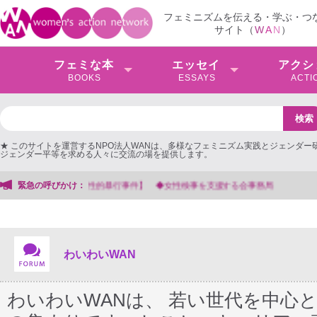
フェミニズムを伝える・学ぶ・つ
サイト（
W
A
N
）
フェミな本
エッセイ
アクシ
BOOKS
ESSAYS
ACTI
★ このサイトを運営するNPO法人WANは、多様なフェミニズム実践とジェンダー
ジェンダー平等を求める人々に交流の場を提供します。
緊急の呼びかけ：
【抗議文】2026年3月13日第6次男女共同参画基本計画の
わいわいWAN
わいわいWANは、 若い世代を中心