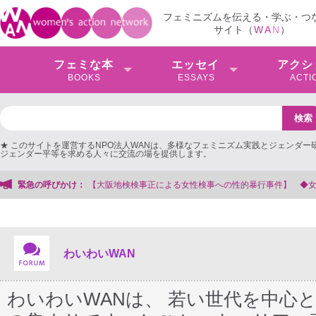
フェミニズムを伝える・学ぶ・つ
サイト（
W
A
N
）
フェミな本
エッセイ
アクシ
BOOKS
ESSAYS
ACTI
★ このサイトを運営するNPO法人WANは、多様なフェミニズム実践とジェンダー
ジェンダー平等を求める人々に交流の場を提供します。
よる女性検事への性的暴行事件】 ◆女性検事を支援する会事務局
緊急の呼びかけ：
わいわいWAN
わいわいWANは、 若い世代を中心