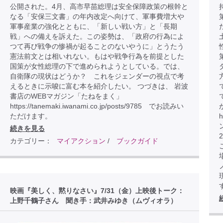
公開された。4月、高市早苗総理は安全保障政策の根幹と
なる「安保三文書」の年内改定へ向けて、軍事費増大や
軍事産業の強化とともに、「新しい戦い方」と「長期
戦」への備えを訴えた。この姿勢は、「政府の行為によ
つて再び戦争の惨禍が起ることのないやうに」とうたう
憲法前文とは相いれない。もはや戦争行為を前提とした
国策が女性総理の下で進められようとしている。では、
自衛隊の現状はどうか？ これをジェンダーの視点で考
えるときに示唆に富む本を紹介したい。 つづきは、 岩波
書店のWEBマガジン「たねをまく」
https://tanemaki.iwanami.co.jp/posts/9785 でお読みい
ただけます。
h
続きを見る
カテゴリー：
マイアクション
/
ブックガイド
こ
映画『美しく、黙りなさい』7/31（金）上映後トーク：
上野千鶴子さん 聞き手：武井みゆき（ムヴィオラ）