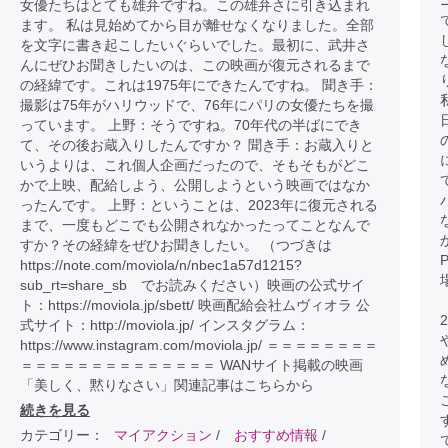
女優たちはとても雄弁ですね。この雄弁さに引き込まれ
ます。 私は見始めてから目が離せなくなりました。全部
を文字に書き起こしたいぐらいでした。最初に、武井さ
んにぜひお聞きしたいのは、この映画が復元されるまで
の経緯です。これは1975年にできたんですね。 聞き手：
撮影は75年がハリウッドで、76年にパリの女優たちを撮
っています。 上野：そうですね。70年代の半ばにでき
て、その後お蔵入りしたんですか？ 聞き手：お蔵入りと
いうよりは、これ個人企画だったので、そもそもがどこ
かで上映、配給しよう、公開しようという映画ではなか
ったんです。 上野：ということは、2023年に復元される
まで、一度もどこでも公開されなかったってことなんで
すか？その経緯をぜひお聞きしたい。 （つづきは
https://note.com/moviola/n/nbec1a57d1215?
sub_rt=share_sb でお読みください）映画の公式サイ
ト：https://moviola.jp/sbett/ 映画配給会社ムヴィオラ 公
式サイト：http://moviola.jp/ インスタグラム：
https://www.instagram.com/moviola.jp/ ＝＝＝＝＝＝＝＝
＝＝＝＝＝＝＝＝＝＝＝＝＝＝ WANサイト掲載の映画
「美しく、黙りなさい」関連記事はこちらから
続きを見る
カテゴリー：
マイアクション
/
おすすめ情報
/