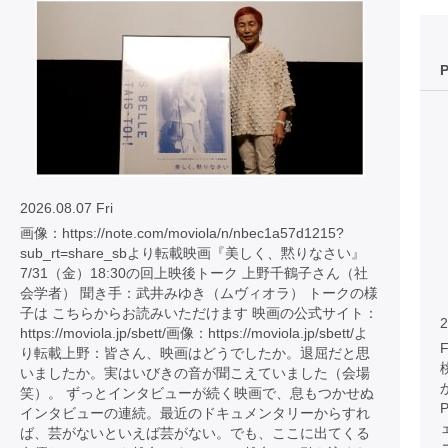
2026.08.07 Fri
画像：https://note.com/moviola/n/nbec1a57d1215?
sub_rt=share_sbより転載映画『美しく、黙りなさい』
7/31（金）18:30の回上映後トーク 上野千鶴子さん（社
会学者） 聞き手：武井みゆき（ムヴィオラ） トークの様
子は こちらからお読みいただけます 映画の公式サイト：
2
https://moviola.jp/sbett/画像：https://moviola.jp/sbett/よ
り転載上野：皆さん、映画はどうでしたか。退屈だと思
いましたか。実はいびきの音が聞こえていました（会場
笑）。 ずっとインタビューが続く映画で、息もつかせぬ
インタビューの連続。最近のドキュメンタリーからすれ
ば、芸がないといえば芸がない。でも、ここに出てくる