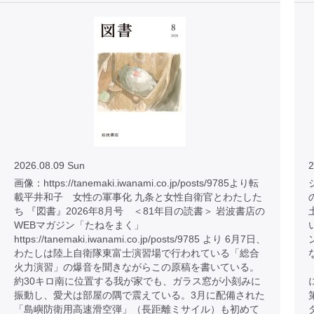
2026.08.09 Sun
2
画像：https://tanemaki.iwanami.co.jp/posts/9785より転
載平井和子 女性の軍事化 九条と女性自衛官とわたした
ち 『図書』2026年8月号 ＜81年目の読書＞ 岩波書店の
WEBマガジン「たねをまく」
https://tanemaki.iwanami.co.jp/posts/9785 より 6月7日、
わたしは陸上自衛隊東富士演習場で行われている「総合
火力演習」の爆音を聞きながらこの原稿を書いている。
約30キロ南に位置する我が家でも、ガラス窓が小刻みに
振動し、愛犬は部屋の隅で震えている。3月に配備された
「島嶼防衛用高速滑空弾」（長距離ミサイル）も初めて