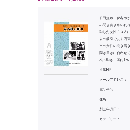
旧田無市、保谷市
の聞き書き集の刊
動した女性３３人
会の前身である西
市の女性の聞き書き
聞き書きに合わせ
域の動き、国内外
団体HP：
メールアドレス：
電話番号：
住所：
創立年月日：
カテゴリー：