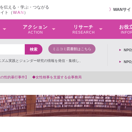
を伝える・学ぶ・つながる
〉
WANサ
サイト（
W
A
N
）
アクション
リサーチ
お役
ACTION
RESEARCH
INFO
ミニコミ図書館はこちら
NP
ミニズム実践とジェンダー研究の情報を発信・集積し、
NP
局