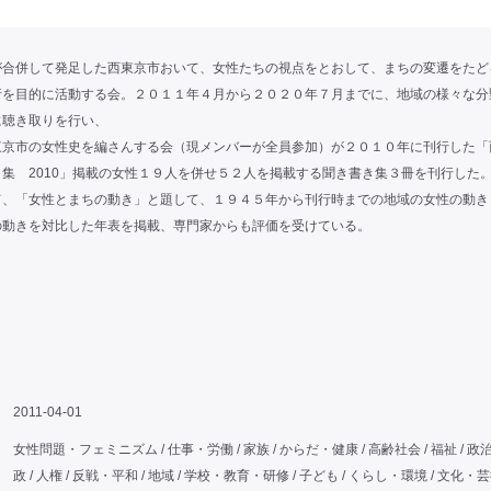
が合併して発足した西東京市おいて、女性たちの視点をとおして、まちの変遷をたど
行を目的に活動する会。２０１１年４月から２０２０年７月までに、地域の様々な分
に聴き取りを行い、
東京市の女性史を編さんする会（現メンバーが全員参加）が２０１０年に刊行した「
集 2010」掲載の女性１９人を併せ５２人を掲載する聞き書き集３冊を刊行した
て、「女性とまちの動き」と題して、１９４５年から刊行時までの地域の女性の動き
の動きを対比した年表を掲載、専門家からも評価を受けている。
2011-04-01
女性問題・フェミニズム / 仕事・労働 / 家族 / からだ・健康 / 高齢社会 / 福祉 / 政
政 / 人権 / 反戦・平和 / 地域 / 学校・教育・研修 / 子ども / くらし・環境 / 文化