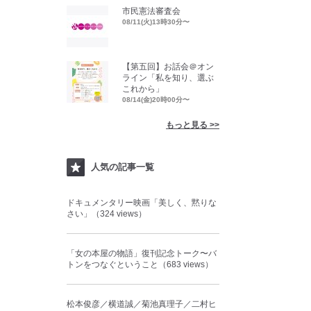
市民憲法審査会
08/11(火)13時30分〜
【第五回】お話会＠オン
ライン「私を知り、選ぶ
これから」
08/14(金)20時00分〜
もっと見る >>
人気の記事一覧
ドキュメンタリー映画「美しく、黙りな
さい」（324 views）
「女の本屋の物語」復刊記念トーク〜バ
トンをつなぐということ（683 views）
松本俊彦／横道誠／菊池真理子／二村ヒ