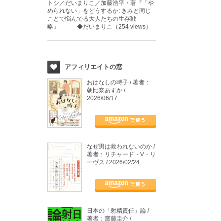
トシ／だいまりこ／加藤浩平・著『「や
められない」をどうするか: きみと同じ
ことで悩んでる大人たちの生存戦
略』 ◆だいまりこ（254 views）
アフィリエイトの窓
おはなしの時子 / 著者：
朝比奈あすか /
2026/06/17
なぜ男は救われないのか /
著者：リチャード・V・リ
ーヴス / 2026/02/24
日本の「射精責任」論 /
著者：齋藤圭介 /