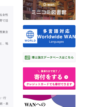
る女性
野で活
西東京
。
と、地
治・行
・芸術・表