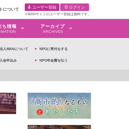
ユーザー登録
ログイン
イトについて
※WANサイトのユーザー登録は無料です。
⽴ち情報
アーカイブ
RMATION
ARCHIVES
O法⼈WANについて
NPOに寄付をする
O入会申込み
NPO年会費を払う
【抗議文】2026年3月13日第6次男女共同参画基本計画の閣議決定への抗