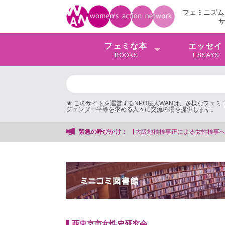
フェミニズム
フェミな本
エッセイ
BOOKS
ESSAYS
★ このサイトを運営するNPO法人WANは、多様なフェ
ジェンダー平等を求める人々に交流の場を提供します。
大阪地検検事正による女性検事への性的暴行事件】 ◆女性検事を支援する会事務
緊急の呼びかけ：
西東京市女性史研究会