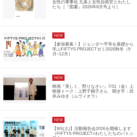
女性の軍事化 九条と女性自衛官とわたし
たち［『図書』2026年8月号より］
NEW
【参加募集！】ジェンダー平等を基礎から
学ぶFIFTYS PROJECTゼミ2026秋冬（9
月~12月）
NEW
映画『美しく、黙りなさい』7/31（金）上
映後トーク：上野千鶴子さん 聞き手：武
井みゆき（ムヴィオラ）
NEW
【9/5(土)】活動報告会2026を開催します
（FIFTYS PROJECT×わたしたちのバトン