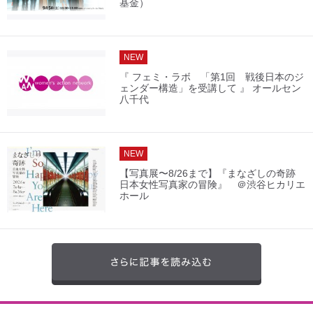
基金）
NEW
『 フェミ・ラボ 「第1回 戦後日本のジ
ェンダー構造」を受講して 』 オールセン
八千代
NEW
【写真展〜8/26まで】『まなざしの奇跡
日本女性写真家の冒険』 ＠渋谷ヒカリエ
ホール