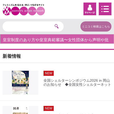
ミニコミ検索はこちら
皇室制度のあり方や皇室典範審議〜女性団体から声明や批
判の声〜
新着情報
NEW
全国シェルターシンポジウム2026 in 岡山
のお知らせ ◆全国女性シェルターネット
NEW