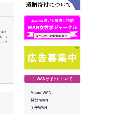
を加え
S、ま
ェンダ
〉WANサイトについて
About WAN
關於 WAN
关于WAN