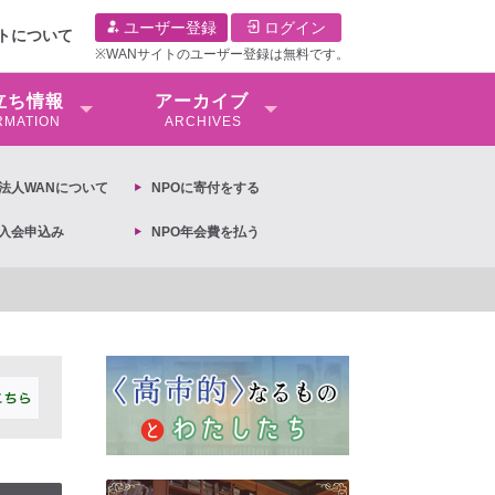
ユーザー登録
ログイン
イトについて
※WANサイトのユーザー登録は無料です。
⽴ち情報
アーカイブ
RMATION
ARCHIVES
O法⼈WANについて
NPOに寄付をする
O入会申込み
NPO年会費を払う
女共同参画基本計画の閣議決定への抗議文 ◆女性差別撤廃条約実現アクション 亀永能