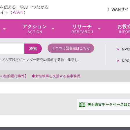
を伝える・学ぶ・つながる
〉
WANサ
サイト（
W
A
N
）
アクション
リサーチ
お役
ACTION
RESEARCH
INFO
ミニコミ図書館はこちら
NP
ミニズム実践とジェンダー研究の情報を発信・集積し、
NP
【抗議文】2026年3月13日第6次男