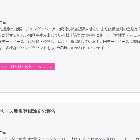
 Thu
、性差別の撤廃・ジェンダーバイアス解消の課題認識を含む、または反差別の立場か
ィに関する新しい知見を生み出している博士論文の情報を収集し、「女性学・ジェ
文データベース」に登録・公開し、広く利用に供しています。同データベースに登
を、多様なバックグラウンドをもつWANにかかわるコメンテイ…
ェンダー研究博士論文データベース
タベース新規登録論文の報告
 Thu
学/ジェンダー研究博士論文データベースに、新たに次の16論文を登録しました。こ