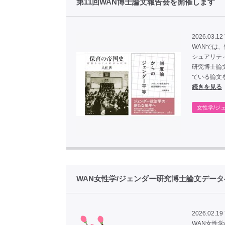
第11回WAN博士論文報告会を開催します
2026.03.12
WANでは
シュアリテ
研究博士論
ている論文
続きを見る
女性学/ジ
WAN女性学/ジェンダー研究博士論文デー
2026.02.19
WAN女性