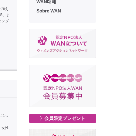
WAN대해
を加え
Sobre WAN
S、ま
ェンダ
に1つ
〉会員限定プレゼント
、
、女性