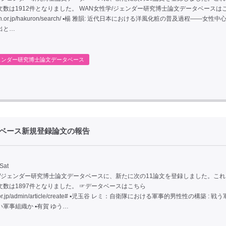
文数は1912件となりました。 WAN女性学/ジェンダー研究博士論文データベースは
/wan.or.jp/hakuron/search/ ▪楊 雅韻: 近代日本における洋風化粧の普及過程――女性
出と…
ェンダー研究博士論文データベース
タベース新規登録論文の報告
Sat
学/ジェンダー研究博士論文データベースに、新たに次の11論文を登録しました。こ
文数は1897件となりました。 ☞データベースはこちら
wan.or.jp/admin/article/create# ▪児玉谷 レミ：自衛隊における軍事的男性性の構築 : 戦
軍事組織か ▪有賀 ゆう…