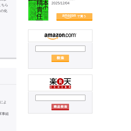
2025/12/04
こちら
中心の化
れによ
う軍事組