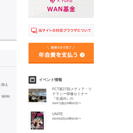
イベント情報
を加え
FCT第27回メディア・リ
、
テラシー研修セミナー
WAN
『生成AI』の
08/07(金)10時00分〜
UNITE
08/09(日)16時30分〜