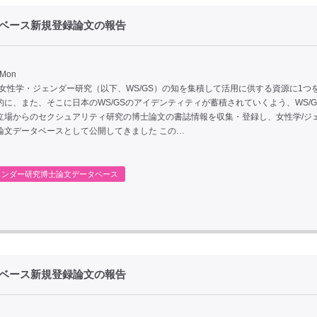
タベース新規登録論文の報告
 Mon
、女性学・ジェンダー研究（以下、WS/GS）の知を集積して活用に供する資源に1つ
的に、また、そこに日本のWS/GSのアイデンティティが蓄積されていくよう、WS/G
立場からのセクシュアリティ研究の博士論文の書誌情報を収集・登録し、女性学/ジ
論文データベースとして公開してきました この…
ェンダー研究博士論文データベース
タベース新規登録論文の報告