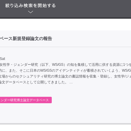
タベース新規登録論文の報告
Sat
、女性学・ジェンダー研究（以下、WS/GS）の知を集積して活用に供する資源に1つ
的に、また、そこに日本のWS/GSのアイデンティティが蓄積されていくよう、WS/G
立場からのセクシュアリティ研究の博士論文の書誌情報を収集・登録し、女性学/ジ
論文データベースとして公開してきました。 …
ェンダー研究博士論文データベース