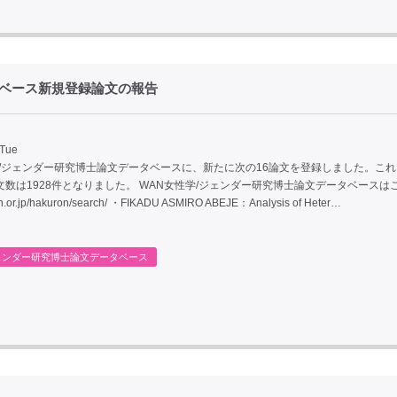
タベース新規登録論文の報告
 Tue
学/ジェンダー研究博士論文データベースに、新たに次の16論文を登録しました。こ
文数は1928件となりました。 WAN女性学/ジェンダー研究博士論文データベースは
an.or.jp/hakuron/search/ ・FIKADU ASMIRO ABEJE：Analysis of Heter…
ェンダー研究博士論文データベース