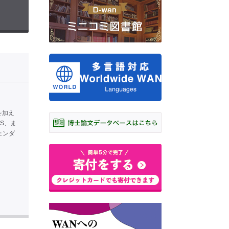
を加え
S、ま
ェンダ