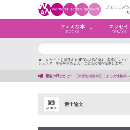
フェミニズム
フェミな本
エッセイ
BOOKS
ESSAYS
★ このサイトを運営するNPO法人WANは、多様なフェ
ジェンダー平等を求める人々に交流の場を提供します。
件】 ◆女性検事を支援する会事務局
緊急の呼びかけ：
博士論文