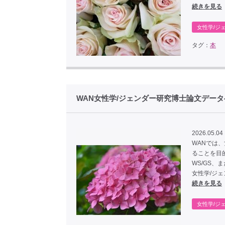
続きを見る
女性学/ジ
タグ：
本
WAN女性学/ジェンダー研究博士論文デー
2026.05.04
WANでは
ることを目
WS/GS
女性学/ジ
続きを見る
女性学/ジ