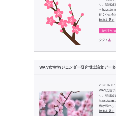
り、登録論
☞https:/
粧文化の創
続きを見る
女性学/ジ
タグ：
本
WAN女性学/ジェンダー研究博士論文デー
2026.02.07 
WAN女性
り、登録論
https://
織か戦わない
続きを見る