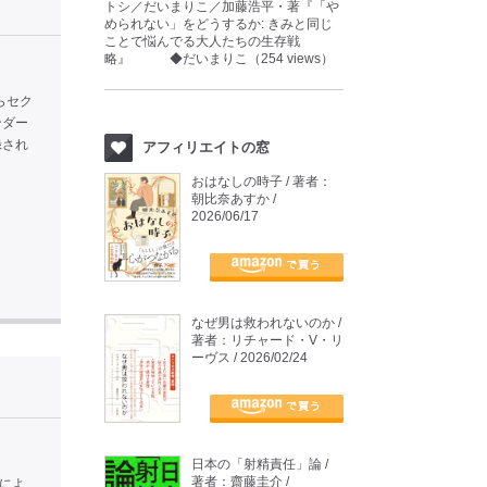
トシ／だいまりこ／加藤浩平・著『「や
められない」をどうするか: きみと同じ
ことで悩んでる大人たちの生存戦
略』 ◆だいまりこ（254 views）
らセク
ンダー
録され
アフィリエイトの窓
おはなしの時子 / 著者：
朝比奈あすか /
2026/06/17
なぜ男は救われないのか /
著者：リチャード・V・リ
ーヴス / 2026/02/24
日本の「射精責任」論 /
著者：齋藤圭介 /
れによ