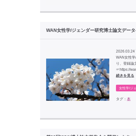
WAN女性学/ジェンダー研究博士論文デー
2026.03.24
WAN女性
り、登録論
☞https://w
続きを見る
女性学/ジ
タグ：
本