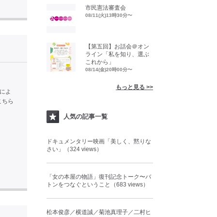
市民憲法審査会
08/11(火)13時30分〜
【第五回】お話会＠オン
ライン「私を知り、選ぶ
これから」
08/14(金)20時00分〜
もっと見る >>
れによ
こちら
人気の記事一覧
ドキュメンタリー映画「美しく、黙りな
さい」（324 views）
「女の本屋の物語」復刊記念トーク〜バ
トンをつなぐということ（683 views）
松本俊彦／横道誠／菊池真理子／二村ヒ