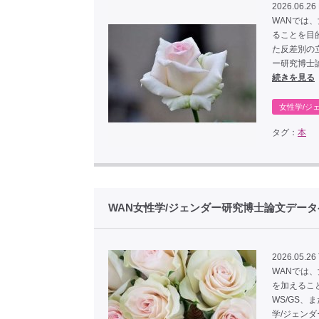
2026.06.26 
WANでは
ることを目
た反差別の
ー研究博士
続きを見る
女性学/ジ
タグ：
本
WAN女性学/ジェンダー研究博士論文デー
2026.05.26
WANでは
を加えるこ
WS/GS
学/ジェン