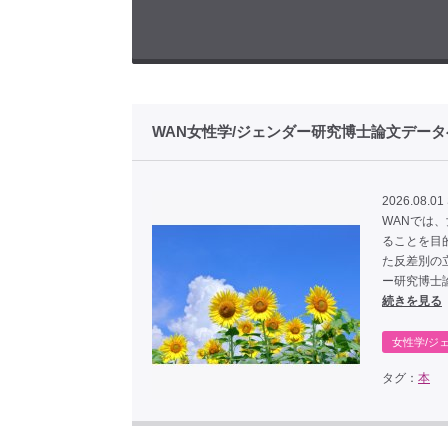
WAN女性学/ジェンダー研究博士論文デー
2026.08.01 
WANでは
ることを目
た反差別の
ー研究博士
続きを見る
女性学/ジ
タグ：
本