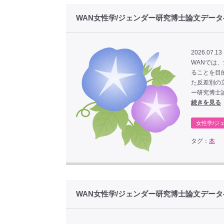
WAN女性学/ジェンダー研究博士論文デー
2026.07.13
WANでは
ることを目
た反差別の
ー研究博士
続きを見る
女性学/ジ
タグ：
本
WAN女性学/ジェンダー研究博士論文デー