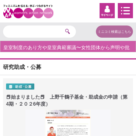
ミニコミ検索はこちら
皇室制度のあり方や皇室典範審議〜女性団体から声明や批
判の声〜
研究助成・公募
📕始まりました📕 上野千鶴子基金・助成金の申請（第
4期・２０２6年度）