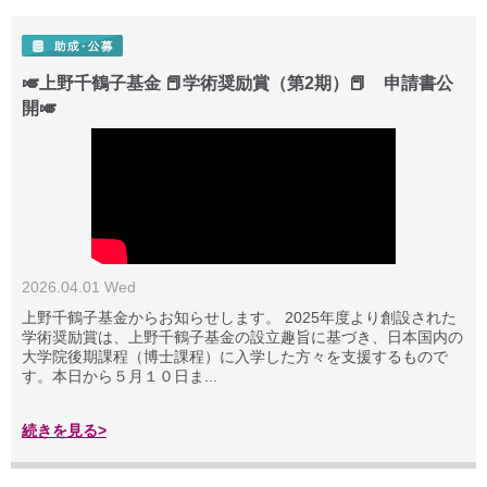
🎺上野千鶴子基金 📕学術奨励賞（第2期）📕 申請書公
開🎺
2026.04.01 Wed
上野千鶴子基金からお知らせします。 2025年度より創設された
学術奨励賞は、上野千鶴子基金の設立趣旨に基づき、日本国内の
大学院後期課程（博士課程）に入学した方々を支援するもので
す。本日から５月１０日ま...
続きを見る>