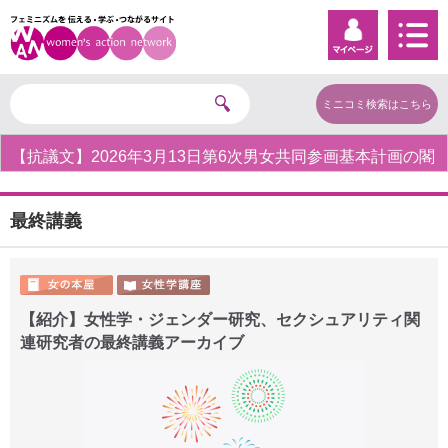
ミニコミ検索はこちら
【抗議文】2026年3月13日第6次男女共同参画基本計画の閣
議決定への抗議文 ◆女性差別撤廃条約実現アクション 亀永
能布子
最終講義
【紹介】女性学・ジェンダー研究、セクシュアリティ関
連研究者の最終講義アーカイブ