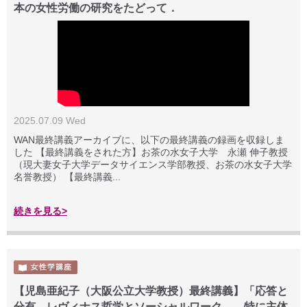
本の女性労働の研究をたどって．
2025.07.09 Wed
WAN最終講義アーカイブに、以下の最終講義の録画を収録しま
した 【最終講義をされた方】お茶の水女子大学 永瀬 伸子教授
（現大妻女子大学データサイエンス学部教授、お茶の水女子大学
名誉教授） 【最終講義...
続きを見る>
【児島亜紀子（大阪公立大学教授）最終講義】「応答と
分有 レヴィナス哲学とソーシャルワーク――特に主体