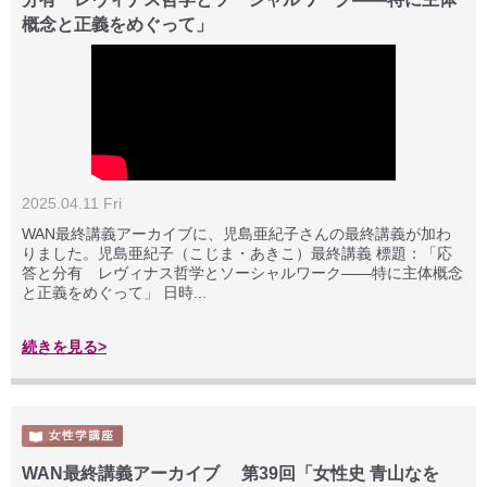
概念と正義をめぐって」
2025.04.11 Fri
WAN最終講義アーカイブに、児島亜紀子さんの最終講義が加わ
りました。児島亜紀子（こじま・あきこ）最終講義 標題：「応
答と分有 レヴィナス哲学とソーシャルワーク――特に主体概念
と正義をめぐって」 日時...
続きを見る>
WAN最終講義アーカイブ 第39回「女性史 青山なを