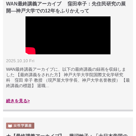
WAN最終講義アーカイブ 窪田幸子：先住民研究の展
開—神戸大学での12年をふりかえって
2025.10.10 Fri
WAN最終講義アーカイブに、以下の最終講義の録画を収録しま
した 【最終講義をされた方】 神戸大学大学院国際文化学研究
科 窪田 幸子 教授 （現芦屋大学学長、神戸大学名誉教授） 【最
終講義の標題】 退職...
続きを見る>