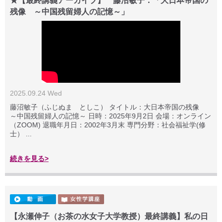
★【最終講義アーカイブ】 藤沼敏子：「大日本帝国の
残像 ～中国残留婦人の記憶～」
2025.09.24 Wed
藤沼敏子（ふじぬま としこ） タイトル：大日本帝国の残像
～中国残留婦人の記憶～ 日時：2025年9月2日 会場：オンライン
（ZOOM) 退職年月日：2002年3月末 専門分野：社会福祉学(修
士） ...
続きを見る>
【永瀬伸子（お茶の水女子大学教授）最終講義】私の日