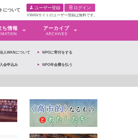
ユーザー登録
ログイン
イトについて
※WANサイトのユーザー登録は無料です。
⽴ち情報
アーカイブ
RMATION
ARCHIVES
O法⼈WANについて
NPOに寄付をする
O入会申込み
NPO年会費を払う