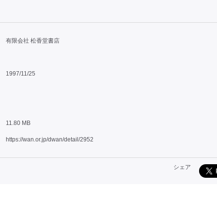
有限会社 松香堂書店
1997/11/25
11.80 MB
https://wan.or.jp/dwan/detail/2952
シェア