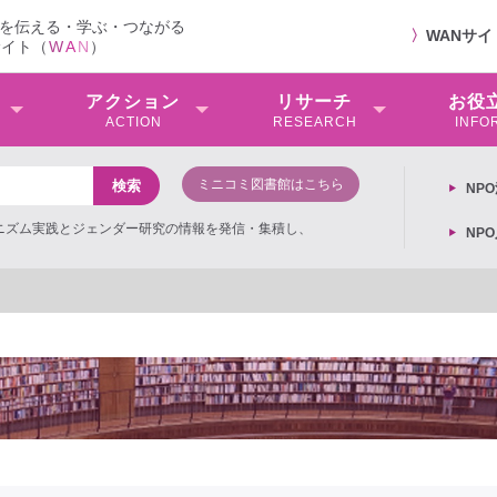
を伝える・学ぶ・つながる
〉
WANサ
サイト（
W
A
N
）
アクション
リサーチ
お役
ACTION
RESEARCH
INFO
ミニコミ図書館はこちら
NP
ミニズム実践とジェンダー研究の情報を発信・集積し、
NP