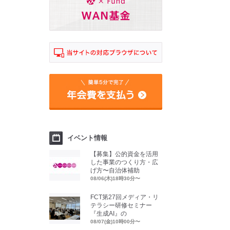
イベント情報
【募集】公的資金を活用
した事業のつくり方・広
げ方〜自治体補助
08/06(木)18時30分〜
FCT第27回メディア・リ
テラシー研修セミナー
『生成AI』の
08/07(金)10時00分〜