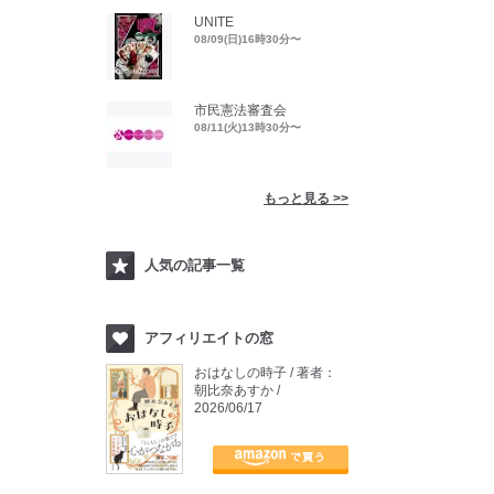
UNITE
08/09(日)16時30分〜
市民憲法審査会
08/11(火)13時30分〜
もっと見る >>
人気の記事一覧
アフィリエイトの窓
おはなしの時子 / 著者：
朝比奈あすか /
2026/06/17