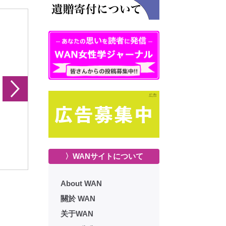
メンズブックス 13号
ウイメンズブックス 14号
ウイメンズ
〉WANサイトについて
About WAN
關於 WAN
关于WAN