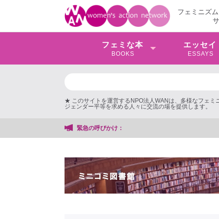
フェミニズム
フェミな本
エッセイ
BOOKS
ESSAYS
★ このサイトを運営するNPO法人WANは、多様なフェ
ジェンダー平等を求める人々に交流の場を提供します。
緊急の呼びかけ：