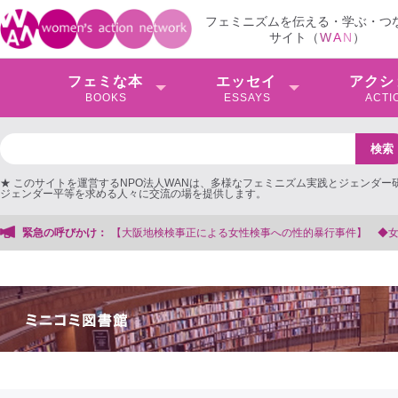
フェミニズムを伝える・学ぶ・つ
サイト（
W
A
N
）
フェミな本
エッセイ
アクシ
BOOKS
ESSAYS
ACTI
★ このサイトを運営するNPO法人WANは、多様なフェミニズム実践とジェンダー
ジェンダー平等を求める人々に交流の場を提供します。
による女性検事への性的暴行事件】 ◆女性検事を支援する会事務局
緊急の呼びかけ：