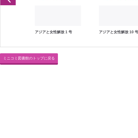
0 号
アジアと女性解放 1 号
アジアと女性解放 10 
ミニコミ図書館のトップに戻る