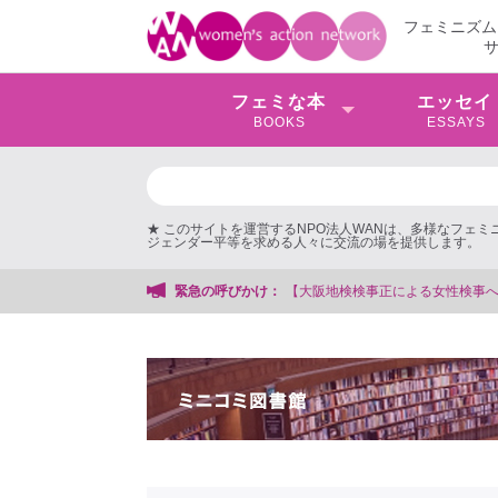
フェミニズム
フェミな本
エッセイ
BOOKS
ESSAYS
★ このサイトを運営するNPO法人WANは、多様なフェ
ジェンダー平等を求める人々に交流の場を提供します。
地検検事正による女性検事への性的暴行事件】 ◆女性検事を支援する会事務局
緊急の呼びかけ：