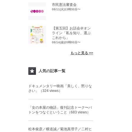
市民憲法審査会
08/11(火)13時30分〜
【第五回】お話会＠オン
ライン「私を知り、選ぶ
これから」
08/14(金)20時00分〜
もっと見る >>
人気の記事一覧
ドキュメンタリー映画「美しく、黙りな
さい」（324 views）
「女の本屋の物語」復刊記念トーク〜バ
トンをつなぐということ（683 views）
松本俊彦／横道誠／菊池真理子／二村ヒ