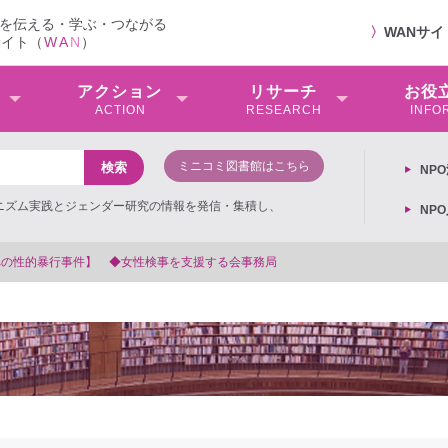
を伝える・学ぶ・つながる
〉
WANサ
サイト（
W
A
N
）
アクション
リサーチ
お役
ACTION
RESEARCH
INFO
ミニコミ図書館はこちら
NP
ミニズム実践とジェンダー研究の情報を発信・集積し、
NP