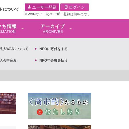
ユーザー登録
ログイン
イトについて
※WANサイトのユーザー登録は無料です。
⽴ち情報
アーカイブ
RMATION
ARCHIVES
O法⼈WANについて
NPOに寄付をする
O入会申込み
NPO年会費を払う
【抗議文】2026年3月13日第6次男女共同参画基本計画の閣議決定への抗議文 