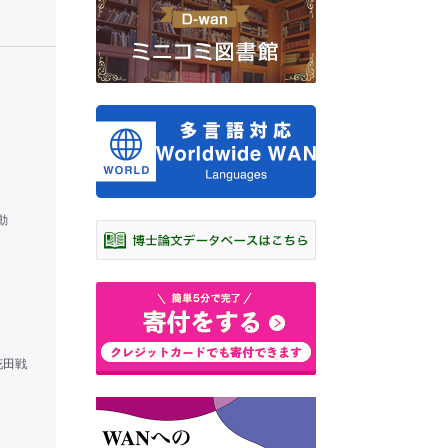
動
花田戦