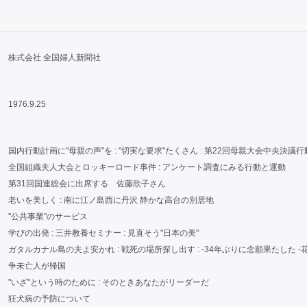
株式会社 全国婦人新聞社
1976.9.25
国内行動計画に"母親の声"を : "切実な要求"たくさん : 第22回母親大会中央決議行
全国組織夫人大会とロッキーロード事件 : アンケート調査にみる行動と運動
第31回国連総会に出席する 佐藤欣子さん
老いを美しく : 南に江ノ島西に丹沢 静かな高台の別居地
"公共事業"のサービス
学びの出発 : 三井教養セミナー : 見直そう"日本の美"
ガタルカナル島の夫よ安かれ : 戦死の場所探し出す : -34年ぶりに念願果たした -
争未亡人が帰国
"いざ"という時のために : そのときあなたがリーダーだ
狂犬病の予防について