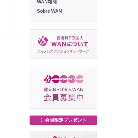
WAN대해
Sobre WAN
ューズ = The women's
女性ニューズ = The women's
女性ニューズ 
, Japan : 1453号
news, Japan : 1452号
news, Jap
〉会員限定プレゼント