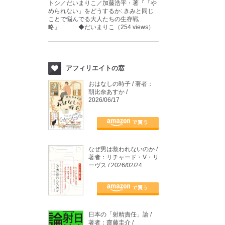
トシ／だいまりこ／加藤浩平・著『「や
められない」をどうするか: きみと同じ
ことで悩んでる大人たちの生存戦
略』 ◆だいまりこ（254 views）
アフィリエイトの窓
おはなしの時子 / 著者：
朝比奈あすか /
2026/06/17
なぜ男は救われないのか /
著者：リチャード・V・リ
ーヴス / 2026/02/24
日本の「射精責任」論 /
著者：齋藤圭介 /