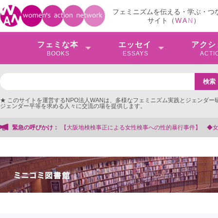
フェミニズムを伝える・学ぶ・つ
サイト（
W
A
N
）
フェミな本
エッセイ
アクシ
BOOKS
ESSAYS
ACTI
★ このサイトを運営するNPO法人WANは、多様なフェミニズム実践とジェンダー
ジェンダー平等を求める人々に交流の場を提供します。
性検事への性的暴行事件】 ◆女性検事を支援する会事務局
緊急の呼びかけ：