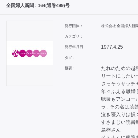
全国婦人新聞 : 164(通巻499)号
発行団体：
株式会社 全国婦人新
カテゴリ：
1977.4.25
発行年月日：
タグ：
たれのための越境入
概要：
リートにしたい一
さっそうサッチヤ
年々ふえる離婚 
聴衆もアンコール
ラ : その名は
泣き寝入りは損 
すさまじい読書量
島梓さん
ベトナムに病院を