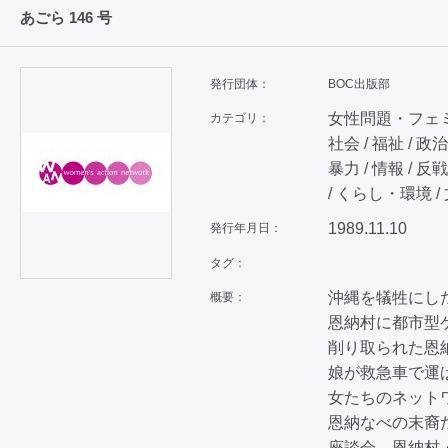
あごら 146 号
発行団体：
BOC出版部
女性問題・フェミニ
カテゴリ：
社会 / 福祉 / 
暴力 / 情報 / 
/ くらし・環境 /
1989.11.10
発行年月日：
タグ：
沖縄を犠牲にし
概要：
恩納村に都市型
削り取られた恩
娘が救急車で運
女たちのネット
恩納なべの末裔
座談会 恩納村