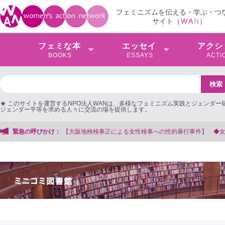
フェミニズムを伝える・学ぶ・つ
サイト（
W
A
N
）
フェミな本
エッセイ
アクシ
BOOKS
ESSAYS
ACTI
★ このサイトを運営するNPO法人WANは、多様なフェミニズム実践とジェンダー
ジェンダー平等を求める人々に交流の場を提供します。
による女性検事への性的暴行事件】 ◆女性検事を支援する会事務局
緊急の呼びかけ：