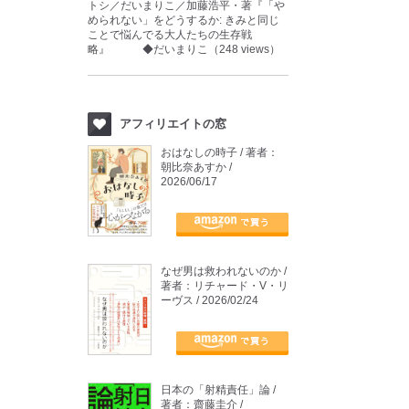
トシ／だいまりこ／加藤浩平・著『「や
められない」をどうするか: きみと同じ
ことで悩んでる大人たちの生存戦
略』 ◆だいまりこ（248 views）
アフィリエイトの窓
おはなしの時子 / 著者：
朝比奈あすか /
2026/06/17
なぜ男は救われないのか /
著者：リチャード・V・リ
ーヴス / 2026/02/24
日本の「射精責任」論 /
著者：齋藤圭介 /