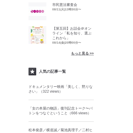
市民憲法審査会
08/11(火)13時30分〜
【第五回】お話会＠オン
ライン「私を知り、選ぶ
これから」
08/14(金)20時00分〜
もっと見る >>
人気の記事一覧
ドキュメンタリー映画「美しく、黙りな
さい」（322 views）
「女の本屋の物語」復刊記念トーク〜バ
トンをつなぐということ（666 views）
松本俊彦／横道誠／菊池真理子／二村ヒ