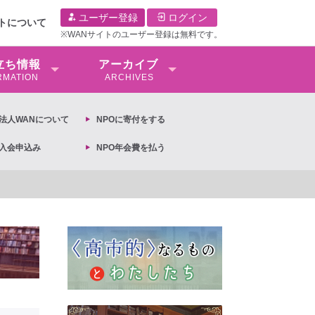
ユーザー登録
ログイン
イトについて
※WANサイトのユーザー登録は無料です。
⽴ち情報
アーカイブ
RMATION
ARCHIVES
O法⼈WANについて
NPOに寄付をする
O入会申込み
NPO年会費を払う
【抗議文】2026年3月13日第6次男女共同参画基本計画の閣議決定への抗議文 ◆女