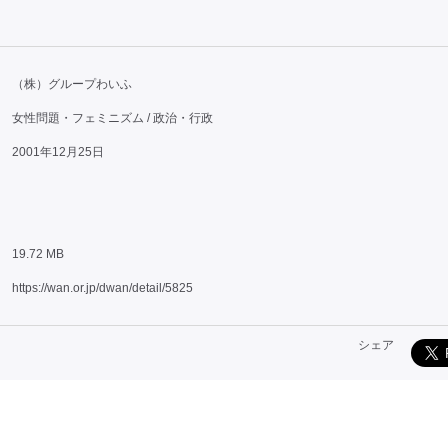
（株）グループわいふ
女性問題・フェミニズム / 政治・行政
2001年12月25日
19.72 MB
https://wan.or.jp/dwan/detail/5825
シェア