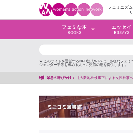
フェミニズム
フェミな本
エッセイ
BOOKS
ESSAYS
★ このサイトを運営するNPO法人WANは、多様なフェ
ジェンダー平等を求める人々に交流の場を提供します。
検検事正による女性検事への性的暴行事件】 ◆女性検事を支援する会事務局
緊急の呼びかけ：