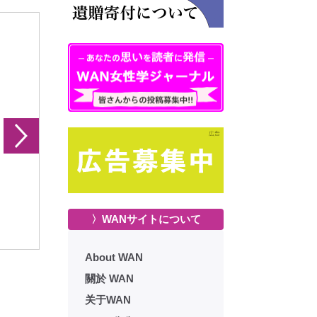
ム ポリティク 1993年創刊準
ファム ポリティク 1994年 冬
ファム ポリ
o．01 号
No. 06 号
No．04 号
〉WANサイトについて
About WAN
關於 WAN
关于WAN