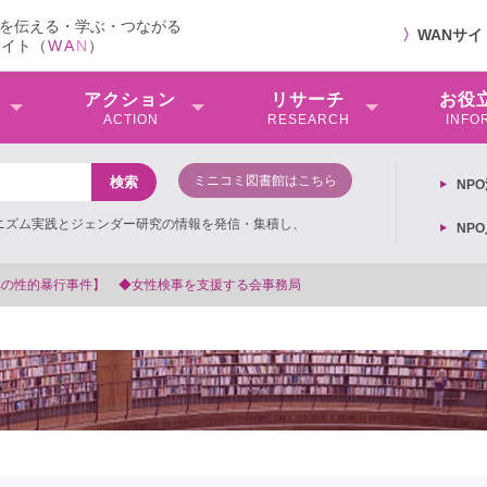
を伝える・学ぶ・つながる
〉
WANサ
サイト（
W
A
N
）
アクション
リサーチ
お役
ACTION
RESEARCH
INFO
ミニコミ図書館はこちら
NP
ミニズム実践とジェンダー研究の情報を発信・集積し、
NP