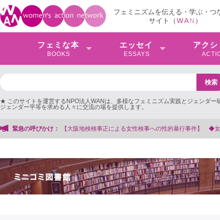
フェミニズムを伝える・学ぶ・つ
サイト（
W
A
N
）
フェミな本
エッセイ
アクシ
BOOKS
ESSAYS
ACTI
★ このサイトを運営するNPO法人WANは、多様なフェミニズム実践とジェンダー
ジェンダー平等を求める人々に交流の場を提供します。
検事正による女性検事への性的暴行事件】 ◆女性検事を支援する会事務局
緊急の呼びかけ：