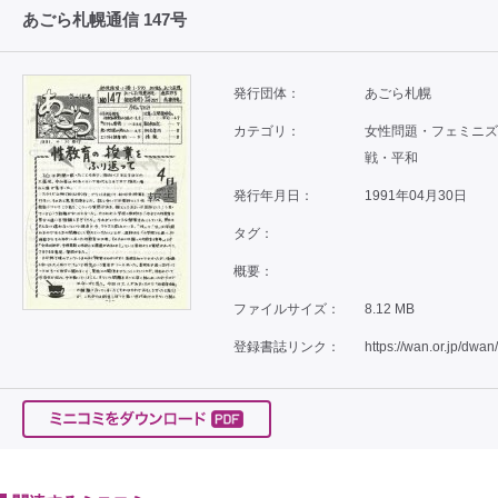
あごら札幌通信 147号
発行団体：
あごら札幌
カテゴリ：
女性問題・フェミニズム 
戦・平和
発行年月日：
1991年04月30日
タグ：
概要：
ファイルサイズ：
8.12 MB
登録書誌リンク：
https://wan.or.jp/dwan