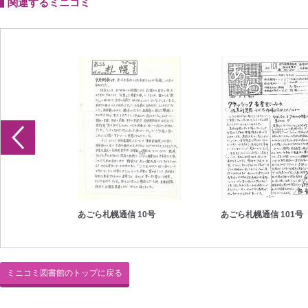
関連するミニコミ
1号
あごら札幌通信 10号
あごら札幌通信 101号
ミニコミ図書館のトップに戻る