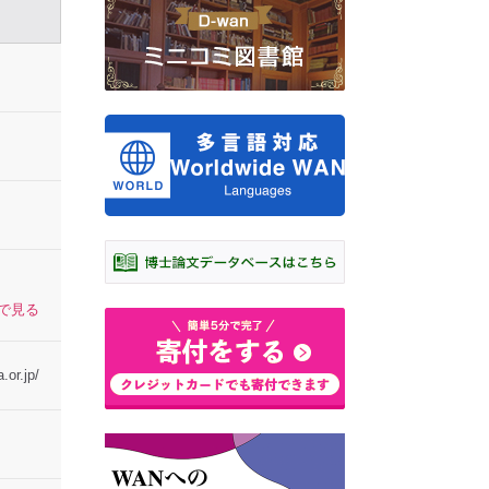
プで見る
.or.jp/