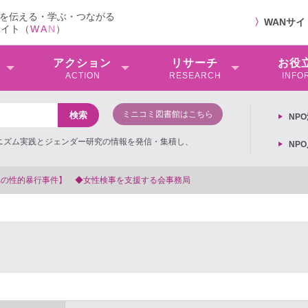
を伝える・学ぶ・つながる
〉
WANサ
サイト（
W
A
N
）
アクション
リサーチ
お役
ACTION
RESEARCH
INFO
ミニコミ図書館はこちら
NP
ミニズム実践とジェンダー研究の情報を発信・集積し、
NP
務局