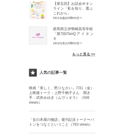
【第五回】お話会＠オン
ライン「私を知り、選ぶ
これから」
08/14(金)20時00分〜
群馬県立伊勢崎高等学校
「第7回iTanQ ア イ タ ン
キ
08/20(木)10時00分〜
もっと見る >>
人気の記事一覧
映画『美しく、黙りなさい』7/31（金）
上映後トーク：上野千鶴子さん 聞き
手：武井みゆき（ムヴィオラ）（506
views）
「女の本屋の物語」復刊記念トーク〜バ
トンをつなぐということ（783 views）