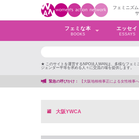
フェミニズム
フェミな本
エッセイ
BOOKS
ESSAYS
★ このサイトを運営するNPO法人WANは、多様なフェ
ジェンダー平等を求める人々に交流の場を提供します。
【大阪地検検事正による女性検事への性的暴行事件】 ◆女性検事を支援する会事
緊急の呼びかけ：
大阪YWCA