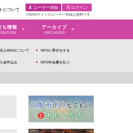
ユーザー登録
ログイン
イトについて
※WANサイトのユーザー登録は無料です。
⽴ち情報
アーカイブ
RMATION
ARCHIVES
O法⼈WANについて
NPOに寄付をする
O入会申込み
NPO年会費を払う
【抗議文】2026年3月13日第6次男女共同参画基本計画の閣議決定への