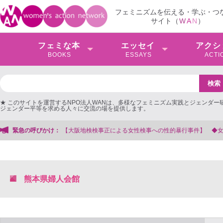
フェミニズムを伝える・学ぶ・つ
サイト（
W
A
N
）
フェミな本
エッセイ
アクシ
BOOKS
ESSAYS
ACTI
★ このサイトを運営するNPO法人WANは、多様なフェミニズム実践とジェンダー
ジェンダー平等を求める人々に交流の場を提供します。
事正による女性検事への性的暴行事件】 ◆女性検事を支援する会事務局
緊急の呼びかけ：
熊本県婦人会館