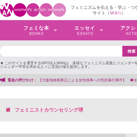
フェミニズムを伝える・学ぶ・つ
サイト（
W
A
N
）
フェミな本
エッセイ
アクシ
BOOKS
ESSAYS
ACTI
★ このサイトを運営するNPO法人WANは、多様なフェミニズム実践とジェンダー
ジェンダー平等を求める人々に交流の場を提供します。
大阪地検検事正による女性検事への性的暴行事件】 ◆女性検事を支援する会事務
緊急の呼びかけ：
フェミニストカウンセリング堺