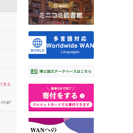
プで見る
.co.jp/