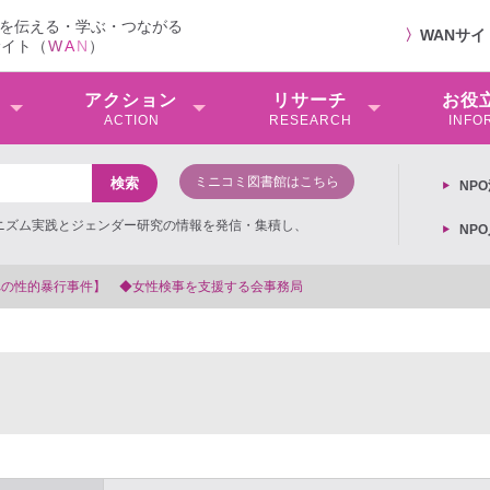
を伝える・学ぶ・つながる
〉
WANサ
サイト（
W
A
N
）
アクション
リサーチ
お役
ACTION
RESEARCH
INFO
ミニコミ図書館はこちら
NP
ミニズム実践とジェンダー研究の情報を発信・集積し、
NP