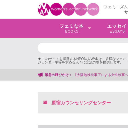
フェミニズム
フェミな本
エッセイ
BOOKS
ESSAYS
★ このサイトを運営するNPO法人WANは、多様なフェ
ジェンダー平等を求める人々に交流の場を提供します。
阪地検検事正による女性検事への性的暴行事件】 ◆女性検事を支援する会事務局
緊急の呼びかけ：
原宿カウンセリングセンター