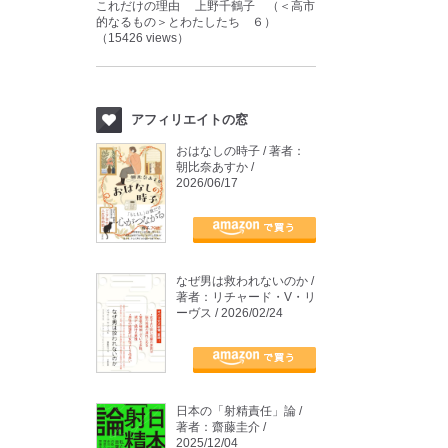
これだけの理由 上野千鶴子 （＜高市
的なるもの＞とわたしたち ６）
（15426 views）
アフィリエイトの窓
おはなしの時子 / 著者：
朝比奈あすか /
2026/06/17
なぜ男は救われないのか /
著者：リチャード・V・リ
ーヴス / 2026/02/24
日本の「射精責任」論 /
著者：齋藤圭介 /
2025/12/04