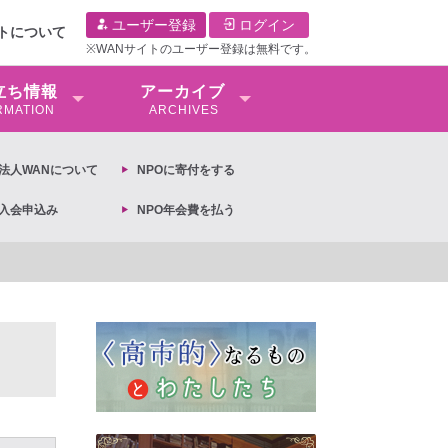
ユーザー登録
ログイン
イトについて
※WANサイトのユーザー登録は無料です。
⽴ち情報
アーカイブ
RMATION
ARCHIVES
O法⼈WANについて
NPOに寄付をする
O入会申込み
NPO年会費を払う
【抗議文】2026年3月13日第6次男女共同参画基本計画の閣議決定への抗議文