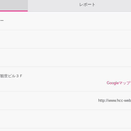
レポート
ー
4 観世ビル３Ｆ
Googleマッ
http://www.hcc-web