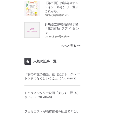
【第五回】お話会＠オン
ライン「私を知り、選ぶ
これから」
08/14(金)20時00分〜
群馬県立伊勢崎高等学校
「第7回iTanQ ア イ タ ン
キ
08/20(木)10時00分〜
もっと見る >>
人気の記事一覧
「女の本屋の物語」復刊記念トーク〜バ
トンをつなぐということ（756 views）
ドキュメンタリー映画「美しく、黙りな
さい」（368 views）
フェミニストが高市首相を歓迎できない