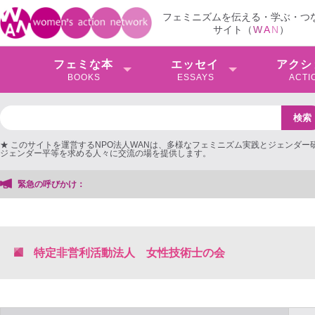
フェミニズムを伝える・学ぶ・つ
サイト（
W
A
N
）
フェミな本
エッセイ
アクシ
BOOKS
ESSAYS
ACTI
★ このサイトを運営するNPO法人WANは、多様なフェミニズム実践とジェンダー
ジェンダー平等を求める人々に交流の場を提供します。
緊急の呼びかけ：
特定非営利活動法人 女性技術士の会