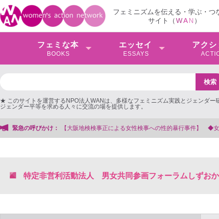
フェミニズムを伝える・学ぶ・つ
サイト（
W
A
N
）
フェミな本
エッセイ
アクシ
BOOKS
ESSAYS
ACTI
★ このサイトを運営するNPO法人WANは、多様なフェミニズム実践とジェンダー
ジェンダー平等を求める人々に交流の場を提供します。
阪地検検事正による女性検事への性的暴行事件】 ◆女性検事を支援する会事務局
緊急の呼びかけ：
特定非営利活動法人 男女共同参画フォーラムしずおか