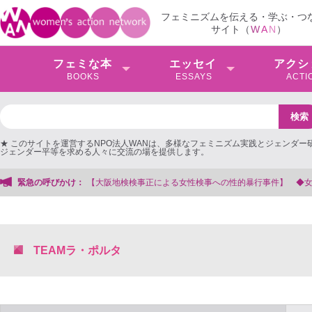
フェミニズムを伝える・学ぶ・つ
サイト（
W
A
N
）
フェミな本
エッセイ
アクシ
BOOKS
ESSAYS
ACTI
★ このサイトを運営するNPO法人WANは、多様なフェミニズム実践とジェンダー
ジェンダー平等を求める人々に交流の場を提供します。
大阪地検検事正による女性検事への性的暴行事件】 ◆女性検事を支援する会事務
緊急の呼びかけ：
TEAMラ・ポルタ