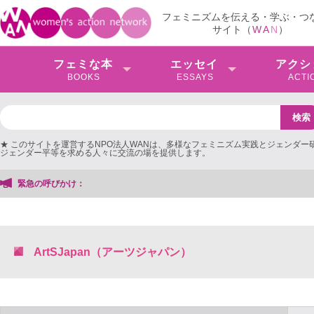
フェミニズムを伝える・学ぶ・つ
サイト（
W
A
N
）
フェミな本
エッセイ
アクシ
BOOKS
ESSAYS
ACTI
★ このサイトを運営するNPO法人WANは、多様なフェミニズム実践とジェンダー
ジェンダー平等を求める人々に交流の場を提供します。
緊急の呼びかけ：
ArtSJapan（アーツジャパン）