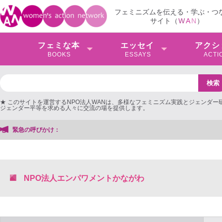
フェミニズムを伝える・学ぶ・つ
サイト（
W
A
N
）
フェミな本
エッセイ
アクシ
BOOKS
ESSAYS
ACTI
★ このサイトを運営するNPO法人WANは、多様なフェミニズム実践とジェンダー
ジェンダー平等を求める人々に交流の場を提供します。
緊急の呼びかけ：
NPO法人エンパワメントかながわ