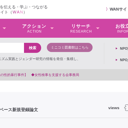
を伝える・学ぶ・つながる
〉
WANサ
サイト（
W
A
N
）
アクション
リサーチ
お役
ACTION
RESEARCH
INFO
ミニコミ図書館はこちら
NP
ミニズム実践とジェンダー研究の情報を発信・集積し、
NP
【抗議文
views
タベース新規登録論文