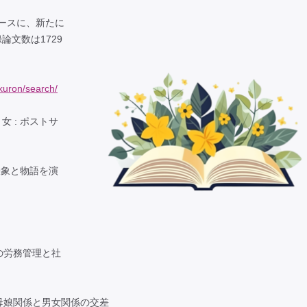
ベースに、新たに
文数は1729
akuron/search/
 : ポストサ
表象と物語を演
ツの労務管理と社
る母娘関係と男女関係の交差