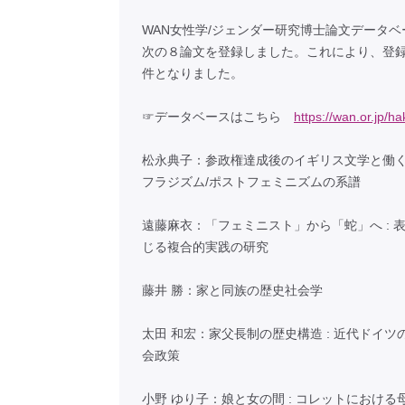
WAN女性学/ジェンダー研究博士論文データ
次の８論文を登録しました。これにより、登録論
件となりました。
☞データベースはこちら
https://wan.or.jp/h
松永典子：参政権達成後のイギリス文学と働く女
フラジズム/ポストフェミニズムの系譜
遠藤麻衣：「フェミニスト」から「蛇」へ : 
じる複合的実践の研究
藤井 勝：家と同族の歴史社会学
太田 和宏：家父長制の歴史構造 : 近代ドイ
会政策
小野 ゆり子：娘と女の間 : コレットにおけ