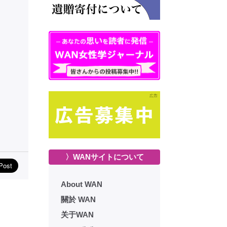
〉WANサイトについて
About WAN
關於 WAN
关于WAN