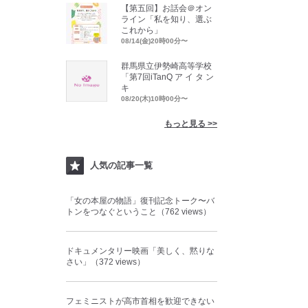
【第五回】お話会＠オン
ライン「私を知り、選ぶ
これから」
08/14(金)20時00分〜
群馬県立伊勢崎高等学校
「第7回iTanQ ア イ タ ン
キ
08/20(木)10時00分〜
もっと見る >>
人気の記事一覧
「女の本屋の物語」復刊記念トーク〜バ
トンをつなぐということ（762 views）
ドキュメンタリー映画「美しく、黙りな
さい」（372 views）
フェミニストが高市首相を歓迎できない