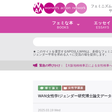
フェミニズム
フェミな本
エッセイ
BOOKS
ESSAYS
★ このサイトを運営するNPO法人WANは、多様なフェ
ジェンダー平等を求める人々に交流の場を提供します。
による女性検事への性的暴行事件】 ◆女性検事を支援する会事務局
緊急の呼びかけ：
WAN女性学/ジェンダー研究博士論文デー
2025.03.19 Wed