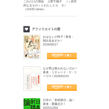
これだけの理由 上野千鶴子 （＜高市
的なるもの＞とわたしたち ６）
（15435 views）
アフィリエイトの窓
おはなしの時子 / 著者：
朝比奈あすか /
2026/06/17
なぜ男は救われないのか /
著者：リチャード・V・リ
ーヴス / 2026/02/24
日本の「射精責任」論 /
著者：齋藤圭介 /
2025/12/04