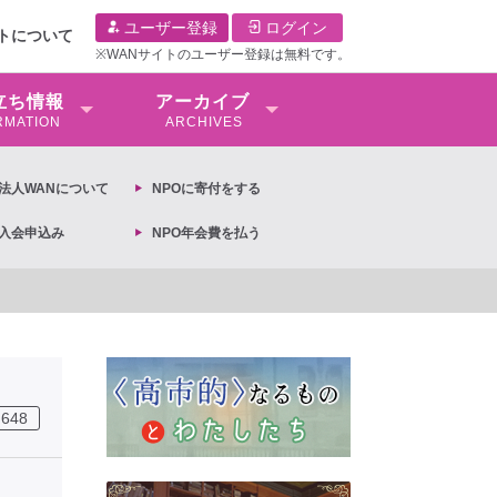
ユーザー登録
ログイン
イトについて
※WANサイトのユーザー登録は無料です。
⽴ち情報
アーカイブ
RMATION
ARCHIVES
O法⼈WANについて
NPOに寄付をする
O入会申込み
NPO年会費を払う
】2026年3月13日第6次男女共同参画基本計画の閣議決定への抗議文 ◆女性差別撤
648