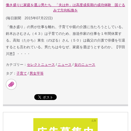
働き盛りに家庭を選ぶ男たち 「夫は外」は高度成長期の成功体験 国ぐる
みで方向転換を
(毎日新聞 2015年07月22日)
「働き盛り」の男が仕事を離れ、子育てや親の介護に当たろうとしている。
鈴木おさむさん（４３）は子育てのため、放送作家の仕事を１年間休業す
る。高知（たかち）東生（のぼる）さん（５０）は義父の介護で俳優を引退
するとも言われている。男たちは今なぜ、家庭を選ぼうとするのか。【宇田
川恵】・・・・
カテゴリー：
セレクトニュース
/
ニュース
/
女のニュース
タグ：
子育て
/
男女平等