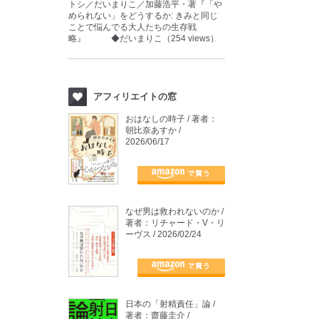
トシ／だいまりこ／加藤浩平・著『「や
められない」をどうするか: きみと同じ
ことで悩んでる大人たちの生存戦
略』 ◆だいまりこ（254 views）
アフィリエイトの窓
おはなしの時子 / 著者：
朝比奈あすか /
2026/06/17
なぜ男は救われないのか /
著者：リチャード・V・リ
ーヴス / 2026/02/24
日本の「射精責任」論 /
著者：齋藤圭介 /