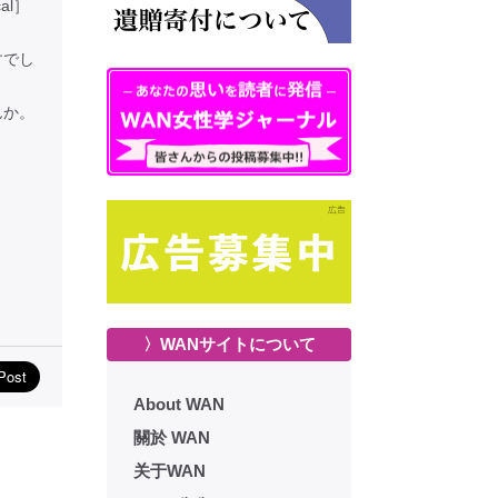
al］
すでし
んか。
〉WANサイトについて
About WAN
關於 WAN
关于WAN