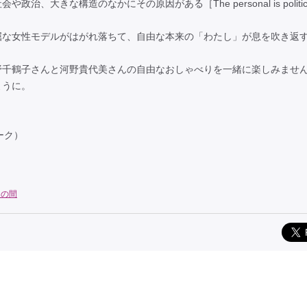
大きな構造のなかにその原因がある［The personal is politic
屈な女性モデルがはがれ落ちて、自由な本来の「わたし」が息を吹き返
野千鶴子さんと河野貴代美さんの自由なおしゃべりを一緒に楽しみませ
ように。
ーク）
ムの間