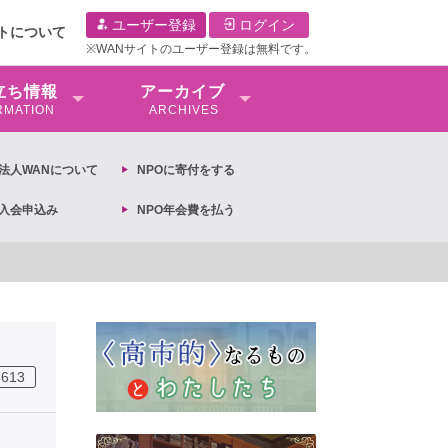
ユーザー登録
ログイン
イトについて
※WANサイトのユーザー登録は無料です。
⽴ち情報
アーカイブ
RMATION
ARCHIVES
O法⼈WANについて
NPOに寄付をする
O入会申込み
NPO年会費を払う
【対談公開_前編】第3回「性売買という奴隷制度をなくすために」モー
3613