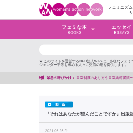
フェミニズム
フェミな本
エッセイ
BOOKS
ESSAYS
★ このサイトを運営するNPO法人WANは、多様なフェ
ジェンダー平等を求める人々に交流の場を提供します。
皇室制度のあり方や皇室典範審議〜女性団体から声明や批判の声〜
緊急の呼びかけ：
『それはあなたが望んだことですか』出版記
2021.06.25 Fri