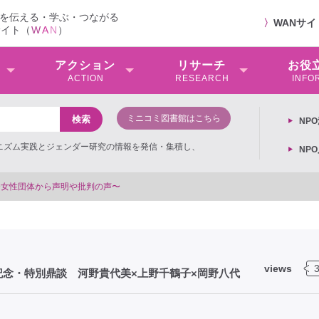
を伝える・学ぶ・つながる
〉
WANサ
サイト（
W
A
N
）
アクション
リサーチ
お役
ACTION
RESEARCH
INFO
ミニコミ図書館はこちら
NP
ミニズム実践とジェンダー研究の情報を発信・集積し、
NP
views
念・特別鼎談 河野貴代美×上野千鶴子×岡野八代