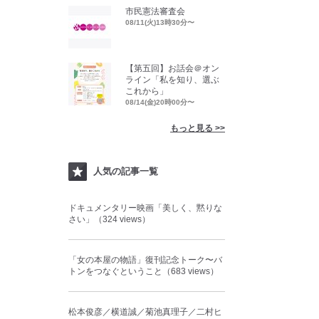
市民憲法審査会
08/11(火)13時30分〜
【第五回】お話会＠オン
ライン「私を知り、選ぶ
これから」
08/14(金)20時00分〜
もっと見る >>
人気の記事一覧
ドキュメンタリー映画「美しく、黙りな
さい」（324 views）
「女の本屋の物語」復刊記念トーク〜バ
トンをつなぐということ（683 views）
松本俊彦／横道誠／菊池真理子／二村ヒ