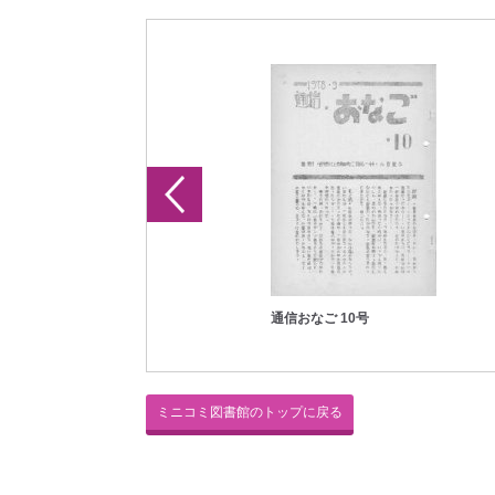
通信おなご 1号
通信おなご 10号
ミニコミ図書館のトップに戻る