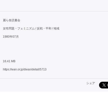
麗ら舎読書会
女性問題・フェミニズム / 反戦・平和 / 地域
1980年07月
16.41 MB
https://wan.or.jp/dwan/detail/5713
シェア