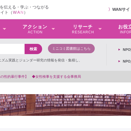
を伝える・学ぶ・つながる
〉
WANサ
サイト（
W
A
N
）
アクション
リサーチ
お役
ACTION
RESEARCH
INFO
ミニコミ図書館はこちら
NP
ミニズム実践とジェンダー研究の情報を発信・集積し、
NP
【抗議文