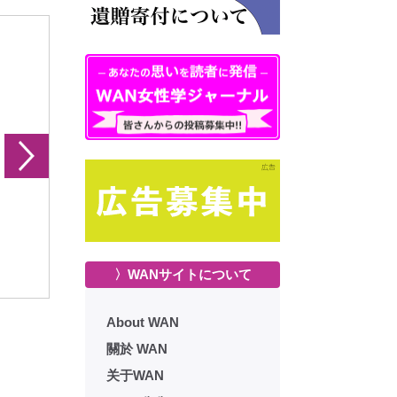
おなご 13号
通信おなご 14号
通信おなご
〉WANサイトについて
About WAN
關於 WAN
关于WAN