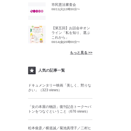
市民憲法審査会
08/11(火)13時30分〜
【第五回】お話会＠オン
ライン「私を知り、選ぶ
これから」
08/14(金)20時00分〜
もっと見る >>
人気の記事一覧
ドキュメンタリー映画「美しく、黙りな
さい」（323 views）
「女の本屋の物語」復刊記念トーク〜バ
トンをつなぐということ（676 views）
松本俊彦／横道誠／菊池真理子／二村ヒ