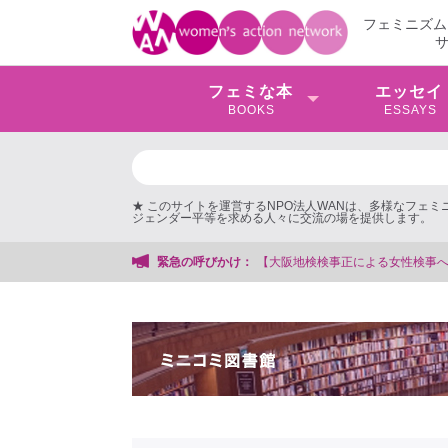
フェミニズム
フェミな本
エッセイ
BOOKS
ESSAYS
★ このサイトを運営するNPO法人WANは、多様なフェ
ジェンダー平等を求める人々に交流の場を提供します。
による女性検事への性的暴行事件】 ◆女性検事を支援する会事務局
緊急の呼びかけ：