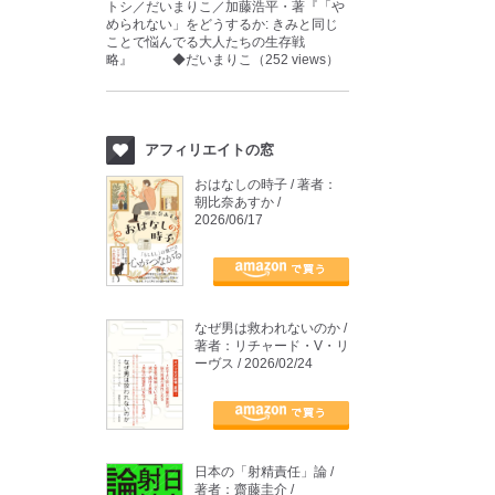
トシ／だいまりこ／加藤浩平・著『「や
められない」をどうするか: きみと同じ
ことで悩んでる大人たちの生存戦
略』 ◆だいまりこ（252 views）
アフィリエイトの窓
おはなしの時子 / 著者：
朝比奈あすか /
2026/06/17
なぜ男は救われないのか /
著者：リチャード・V・リ
ーヴス / 2026/02/24
日本の「射精責任」論 /
著者：齋藤圭介 /