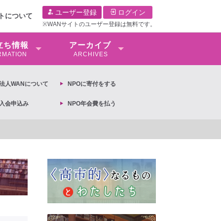
ユーザー登録
ログイン
イトについて
※WANサイトのユーザー登録は無料です。
⽴ち情報
アーカイブ
RMATION
ARCHIVES
O法⼈WANについて
NPOに寄付をする
O入会申込み
NPO年会費を払う
】2026年3月13日第6次男女共同参画基本計画の閣議決定への抗議文 ◆女性差別撤