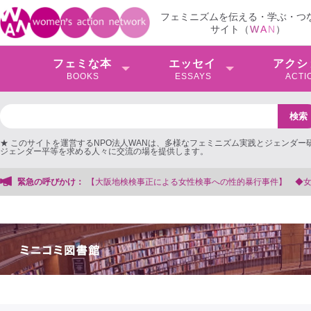
フェミニズムを伝える・学ぶ・つ
サイト（
W
A
N
）
フェミな本
エッセイ
アクシ
BOOKS
ESSAYS
ACTI
★ このサイトを運営するNPO法人WANは、多様なフェミニズム実践とジェンダー
ジェンダー平等を求める人々に交流の場を提供します。
検検事正による女性検事への性的暴行事件】 ◆女性検事を支援する会事務局
緊急の呼びかけ：