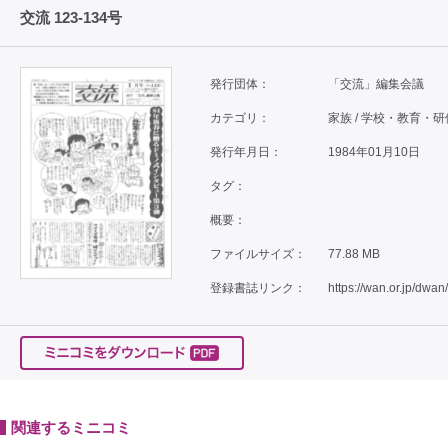
交流 123-134号
発行団体：
「交流」編集会議
カテゴリ：
家族 / 学校・教育・研
発行年月日：
1984年01月10日
タグ：
概要：
ファイルサイズ：
77.88 MB
登録書誌リンク：
https://wan.or.jp/dwan
関連するミニコミ