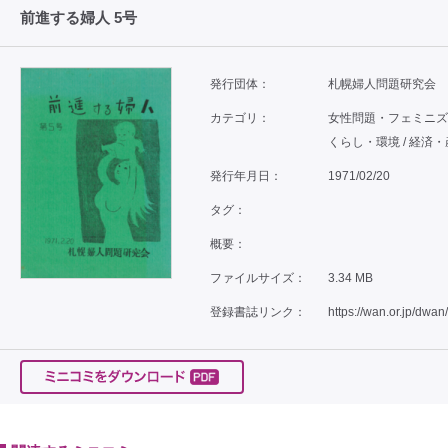
前進する婦人 5号
発行団体：
札幌婦人問題研究会
カテゴリ：
女性問題・フェミニズム /
くらし・環境 / 経済
発行年月日：
1971/02/20
タグ：
概要：
ファイルサイズ：
3.34 MB
登録書誌リンク：
https://wan.or.jp/dwan