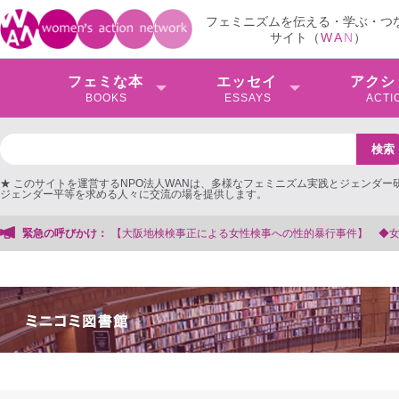
フェミニズムを伝える・学ぶ・つ
サイト（
W
A
N
）
フェミな本
エッセイ
アクシ
BOOKS
ESSAYS
ACTI
★ このサイトを運営するNPO法人WANは、多様なフェミニズム実践とジェンダー
ジェンダー平等を求める人々に交流の場を提供します。
よる女性検事への性的暴行事件】 ◆女性検事を支援する会事務局
緊急の呼びかけ：