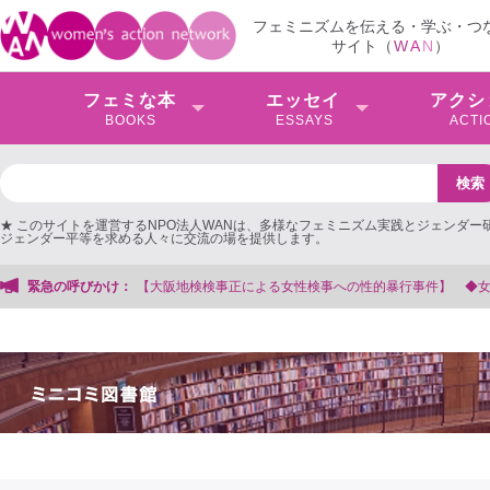
フェミニズムを伝える・学ぶ・つ
サイト（
W
A
N
）
フェミな本
エッセイ
アクシ
BOOKS
ESSAYS
ACTI
★ このサイトを運営するNPO法人WANは、多様なフェミニズム実践とジェンダー
ジェンダー平等を求める人々に交流の場を提供します。
検事正による女性検事への性的暴行事件】 ◆女性検事を支援する会事務局
緊急の呼びかけ：