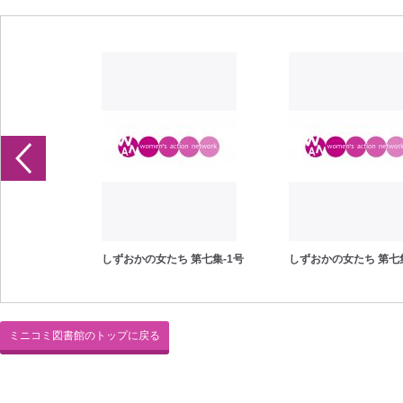
 明治編号
しずおかの女たち 第七集-1号
しずおかの女たち 第七集
ミニコミ図書館のトップに戻る