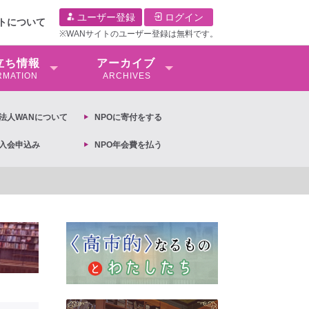
ユーザー登録
ログイン
イトについて
※WANサイトのユーザー登録は無料です。
⽴ち情報
アーカイブ
RMATION
ARCHIVES
O法⼈WANについて
NPOに寄付をする
O入会申込み
NPO年会費を払う
抗議文】2026年3月13日第6次男女共同参画基本計画の閣議決定への抗議文 ◆女性