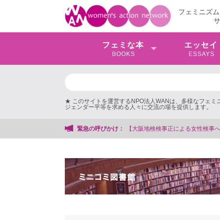
フェミニズム
フェミな本
エッセイ
BOOKS
ESSAYS
★ このサイトを運営するNPO法人WANは、多様なフェ
ジェンダー平等を求める人々に交流の場を提供します。
事正による女性検事への性的暴行事件】 ◆女性検事を支援する会事務局
緊急の呼びかけ：