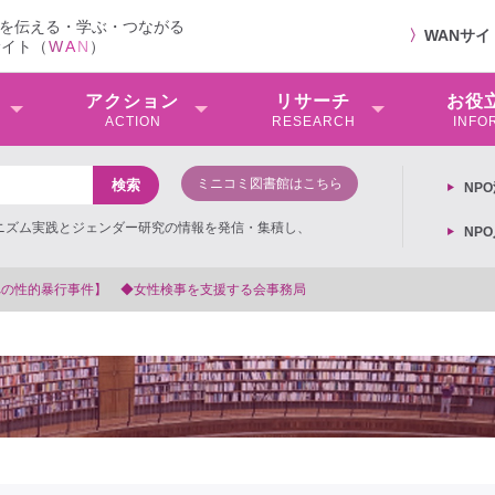
を伝える・学ぶ・つながる
〉
WANサ
サイト（
W
A
N
）
アクション
リサーチ
お役
ACTION
RESEARCH
INFO
ミニコミ図書館はこちら
NP
ミニズム実践とジェンダー研究の情報を発信・集積し、
NP
【