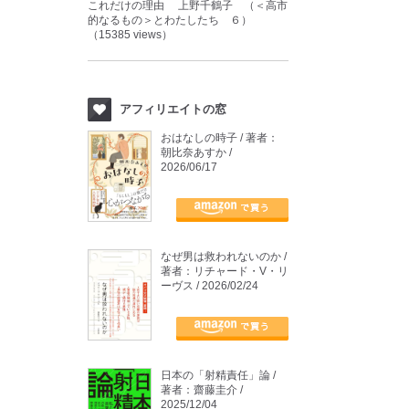
これだけの理由 上野千鶴子 （＜高市
的なるもの＞とわたしたち ６）
（15385 views）
アフィリエイトの窓
おはなしの時子 / 著者：
朝比奈あすか /
2026/06/17
なぜ男は救われないのか /
著者：リチャード・V・リ
ーヴス / 2026/02/24
日本の「射精責任」論 /
著者：齋藤圭介 /
2025/12/04