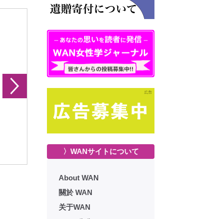
erstory 15号
MieHerstory 16号
MieHerst
〉WANサイトについて
About WAN
關於 WAN
关于WAN