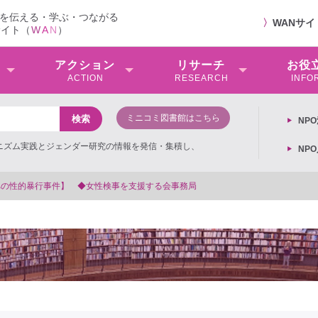
を伝える・学ぶ・つながる
〉
WANサ
サイト（
W
A
N
）
アクション
リサーチ
お役
ACTION
RESEARCH
INFO
ミニコミ図書館はこちら
NP
ミニズム実践とジェンダー研究の情報を発信・集積し、
NP
【抗議