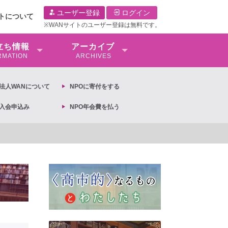
ユーザー登録
ログイン
イトについて
※WANサイトのユーザー登録は無料です。
⽴ち情報
アーカイブ
RMATION
ARCHIVES
O法⼈WANについて
NPOに寄付をする
O入会申込み
NPO年会費を払う
文】2026年3月13日第6次男女共同参画基本計画の閣議決定への抗議文 ◆女性差