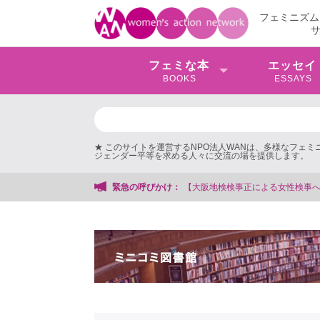
フェミニズム
フェミな本
エッセイ
BOOKS
ESSAYS
★ このサイトを運営するNPO法人WANは、多様なフェ
ジェンダー平等を求める人々に交流の場を提供します。
正による女性検事への性的暴行事件】 ◆女性検事を支援する会事務局
緊急の呼びかけ：