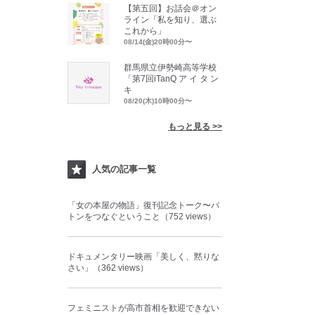
【第五回】お話会＠オン
ライン「私を知り、選ぶ
これから」
08/14(金)20時00分〜
群馬県立伊勢崎高等学校
「第7回iTanQ ア イ タ ン
キ
08/20(木)10時00分〜
もっと見る >>
人気の記事一覧
「女の本屋の物語」復刊記念トーク〜バ
トンをつなぐということ（752 views）
ドキュメンタリー映画「美しく、黙りな
さい」（362 views）
フェミニストが高市首相を歓迎できない