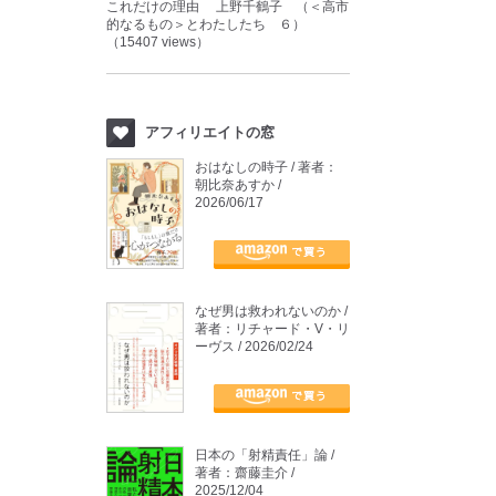
これだけの理由 上野千鶴子 （＜高市
的なるもの＞とわたしたち ６）
（15407 views）
アフィリエイトの窓
おはなしの時子 / 著者：
朝比奈あすか /
2026/06/17
なぜ男は救われないのか /
著者：リチャード・V・リ
ーヴス / 2026/02/24
日本の「射精責任」論 /
著者：齋藤圭介 /
2025/12/04