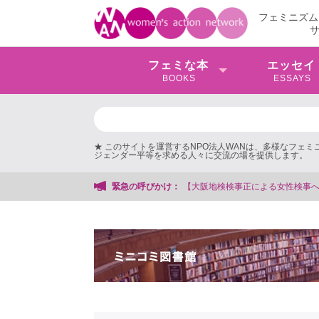
フェミニズム
フェミな本
エッセイ
BOOKS
ESSAYS
★ このサイトを運営するNPO法人WANは、多様なフェ
ジェンダー平等を求める人々に交流の場を提供します。
正による女性検事への性的暴行事件】 ◆女性検事を支援する会事務局
緊急の呼びかけ：