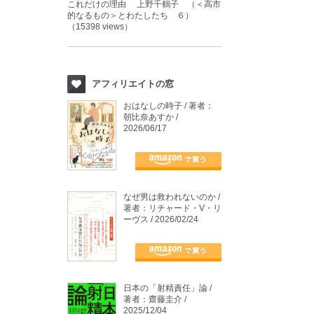
これだけの理由 上野千鶴子 （＜高市
的なるもの＞とわたしたち ６）
（15398 views）
アフィリエイトの窓
おはなしの時子 / 著者：
朝比奈あすか /
2026/06/17
なぜ男は救われないのか /
著者：リチャード・V・リ
ーヴス / 2026/02/24
日本の「射精責任」論 /
著者：齋藤圭介 /
2025/12/04