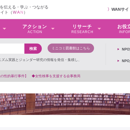
を伝える・学ぶ・つながる
〉
WANサ
サイト（
W
A
N
）
アクション
リサーチ
お役
ACTION
RESEARCH
INFO
ミニコミ図書館はこちら
NP
ミニズム実践とジェンダー研究の情報を発信・集積し、
NP
【抗議