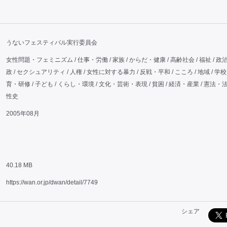
うないフェスティバル実行委員会
女性問題・フェミニズム / 仕事・労働 / 家族 / からだ・健康 / 高齢社会 / 福祉 / 政
政 / セクシュアリティ / 人権 / 女性に対する暴力 / 反戦・平和 / こころ / 地域 / 学
育・研修 / 子ども / くらし・環境 / 文化・芸術・表現 / 貧困 / 経済・産業 / 憲法・法
性史
2005年08月
40.18 MB
https://wan.or.jp/dwan/detail/7749
シェア