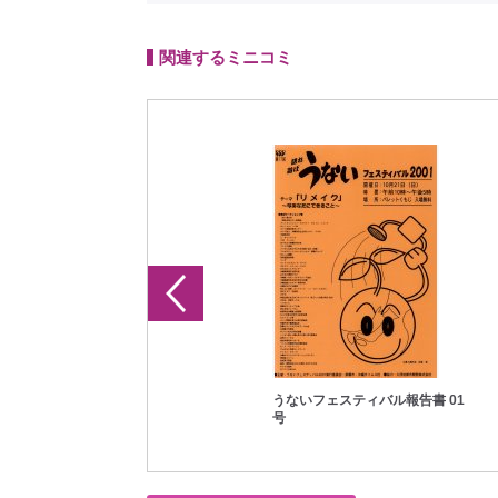
関連するミニコミ
9
うないフェスティバル報告書 00
うないフェスティバル報告書 01
号
号