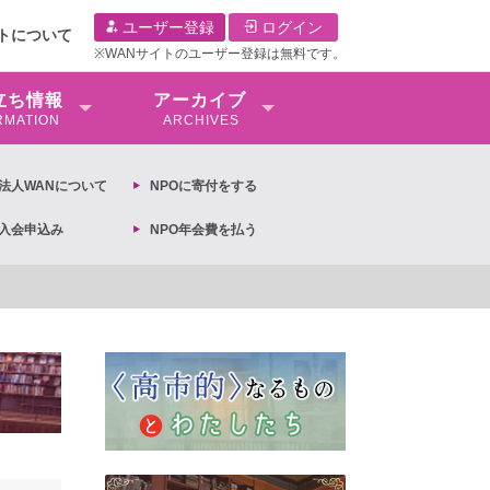
ユーザー登録
ログイン
イトについて
※WANサイトのユーザー登録は無料です。
⽴ち情報
アーカイブ
RMATION
ARCHIVES
O法⼈WANについて
NPOに寄付をする
O入会申込み
NPO年会費を払う
文】2026年3月13日第6次男女共同参画基本計画の閣議決定への抗議文 ◆女性差