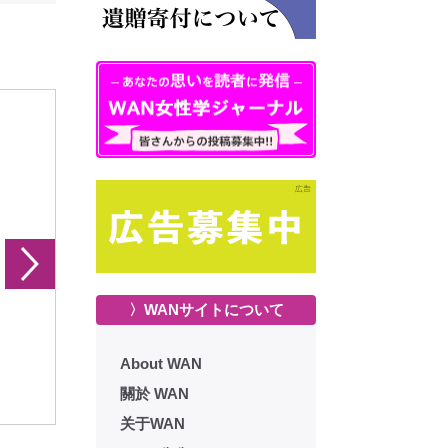
〉WANサイトについて
いフェスティバル報告書 04
うないフェスティバル報告書 05
うないフェ
About WAN
号
号
關於 WAN
关于WAN