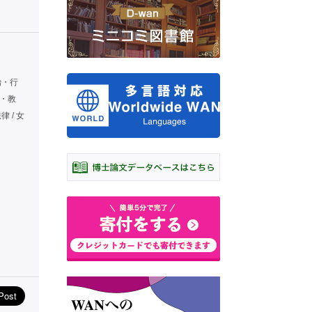
治・行
校・教
律 / 女