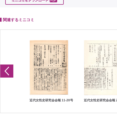
関連するミニコミ
報 1-10号
近代女性史研究会会報 11-20号
近代女性史研究会会報 2