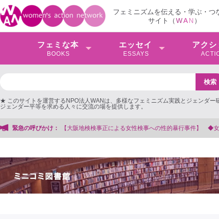
フェミニズムを伝える・学ぶ・つ
サイト（
W
A
N
）
フェミな本
エッセイ
アクシ
BOOKS
ESSAYS
ACTI
★ このサイトを運営するNPO法人WANは、多様なフェミニズム実践とジェンダー
ジェンダー平等を求める人々に交流の場を提供します。
る女性検事への性的暴行事件】 ◆女性検事を支援する会事務局
緊急の呼びかけ：