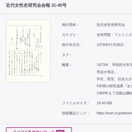
近代女性史研究会会報 31-40号
発行団体：
近代女性史研究会
カテゴリ：
女性問題・フェミニズム 
発行年月日：
1978年07月08日
タグ：
概要：
1973年 早稲田大
究会が発足。
学生、院生、社会人が
5年間の研究成果『女
1989年まで活動は継
ファイルサイズ：
18.40 MB
登録書誌リンク：
https://wan.or.jp/dwan