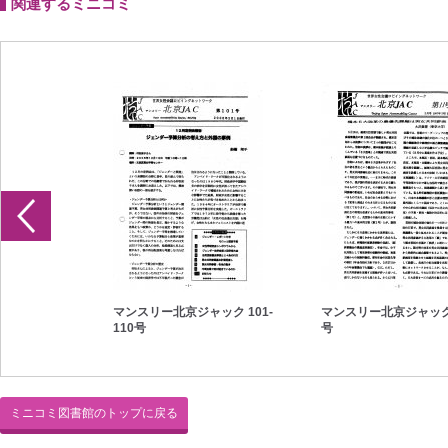
関連するミニコミ
ック 1-10号
マンスリー北京ジャック 101-
マンスリー北京ジャック 
110号
号
ミニコミ図書館のトップに戻る