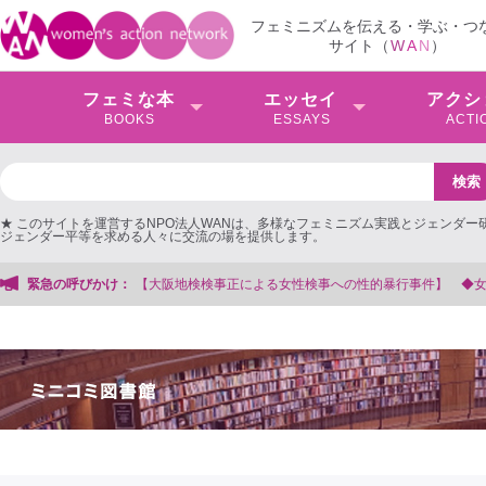
フェミニズムを伝える・学ぶ・つ
サイト（
W
A
N
）
フェミな本
エッセイ
アクシ
BOOKS
ESSAYS
ACTI
★ このサイトを運営するNPO法人WANは、多様なフェミニズム実践とジェンダー
ジェンダー平等を求める人々に交流の場を提供します。
検事正による女性検事への性的暴行事件】 ◆女性検事を支援する会事務局
緊急の呼びかけ：