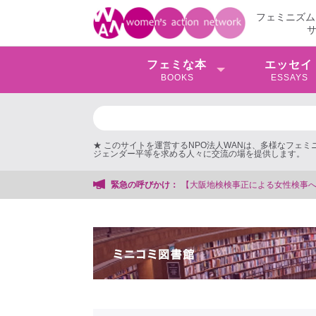
フェミニズム
フェミな本
エッセイ
BOOKS
ESSAYS
★ このサイトを運営するNPO法人WANは、多様なフェ
ジェンダー平等を求める人々に交流の場を提供します。
検検事正による女性検事への性的暴行事件】 ◆女性検事を支援する会事務局
緊急の呼びかけ：