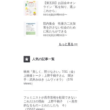
【第五回】お話会＠オン
ライン「私を知り、選ぶ
これから」
08/14(金)20時00分〜
院内集会 性暴力二次加
害を許さない社会のため
に私たちができる
08/19(水)13時30分〜
もっと見る >>
人気の記事一覧
映画『美しく、黙りなさい』7/31（金）
上映後トーク：上野千鶴子さん 聞き
手：武井みゆき（ムヴィオラ）（576
views）
フェミニストが高市首相を歓迎できない
これだけの理由 上野千鶴子 （＜高市
的なるもの＞とわたしたち ６）
（15537 views）