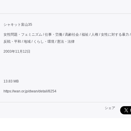
シャキット富山35
女性問題・フェミニズム / 仕事・労働 / 高齢社会 / 福祉 / 人権 / 女性に対する暴力 / 
反戦・平和 / 地域 / くらし・環境 / 憲法・法律
2003年11月12日
13.83 MB
https://wan.or.jp/dwan/detail/8254
シェア