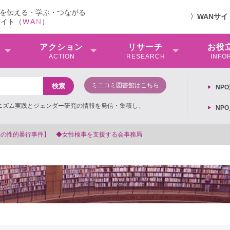
を伝える・学ぶ・つながる
〉
WANサ
サイト（
W
A
N
）
アクション
リサーチ
お役
ACTION
RESEARCH
INFO
ミニコミ図書館はこちら
NP
ミニズム実践とジェンダー研究の情報を発信・集積し、
NP