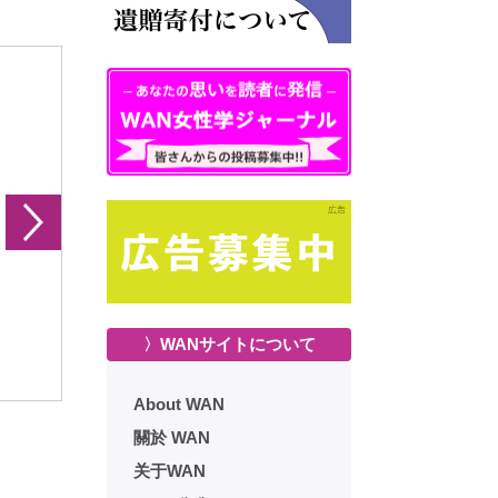
〉WANサイトについて
キット情報 131-135号
シャキット情報 136-140号
シャキット情
About WAN
關於 WAN
关于WAN