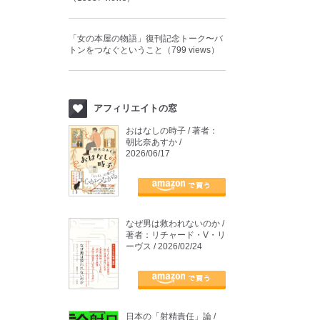
「女の本屋の物語」復刊記念トーク〜バ
トンをつなぐということ（799 views）
アフィリエイトの窓
おはなしの時子 / 著者：
朝比奈あすか /
2026/06/17
なぜ男は救われないのか /
著者：リチャード・V・リ
ーヴス / 2026/02/24
日本の「射精責任」論 /