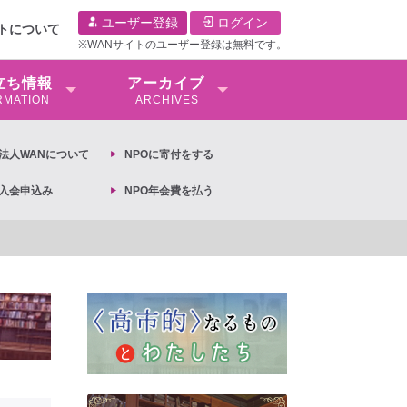
ユーザー登録
ログイン
イトについて
※WANサイトのユーザー登録は無料です。
⽴ち情報
アーカイブ
RMATION
ARCHIVES
O法⼈WANについて
NPOに寄付をする
O入会申込み
NPO年会費を払う
【抗議文】2026年3月13日第6次男女共同参画基本計画の閣議決定への抗議文 ◆女