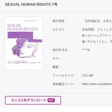
SEXUAL HUMAN RIGHTS 7号
発行団体：
「女性福祉法」を考え
カテゴリ：
女性問題・フェミニズム /
政 / セクシュアリティ 
修 / 子ども / くらし・
発行年月日：
****年
タグ：
概要：
ファイルサイズ：
2.01 MB
登録書誌リンク：
https://wan.or.jp/dwan