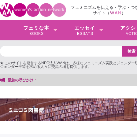
フェミニズムを伝える・学ぶ・つ
サイト（
W
A
N
）
フェミな本
エッセイ
アクシ
BOOKS
ESSAYS
ACTI
★ このサイトを運営するNPO法人WANは、多様なフェミニズム実践とジェンダー
ジェンダー平等を求める人々に交流の場を提供します。
緊急の呼びかけ：