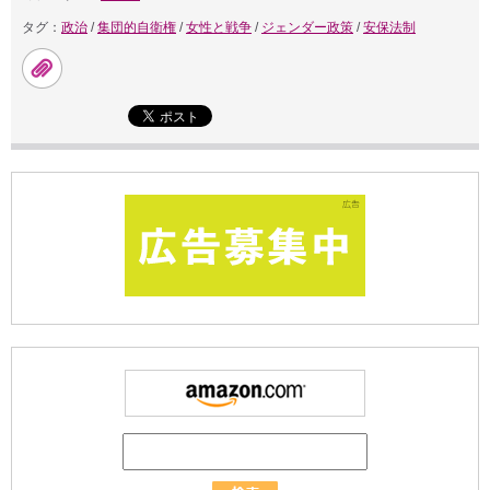
タグ：
政治
/
集団的自衛権
/
女性と戦争
/
ジェンダー政策
/
安保法制