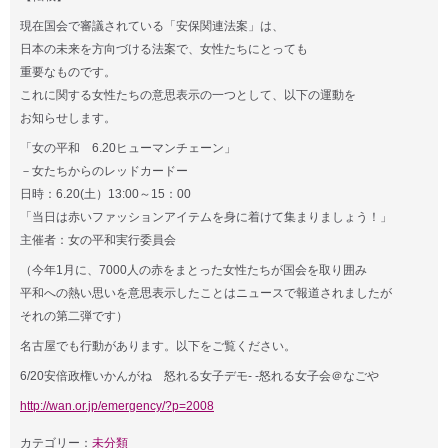
現在国会で審議されている「安保関連法案」は、
日本の未来を方向づける法案で、女性たちにとっても
重要なものです。
これに関する女性たちの意思表示の一つとして、以下の運動を
お知らせします。
「女の平和 6.20ヒューマンチェーン」
－女たちからのレッドカードー
日時：6.20(土）13:00～15：00
「当日は赤いファッションアイテムを身に着けて集まりましょう！」
主催者：女の平和実行委員会
（今年1月に、7000人の赤をまとった女性たちが国会を取り囲み
平和への熱い思いを意思表示したことはニュースで報道されましたが
それの第二弾です）
名古屋でも行動があります。以下をご覧ください。
6/20安倍政権いかんがね 怒れる女子デモ- -怒れる女子会＠なごや
http://wan.or.jp/emergency/?p=2008
カテゴリー：
未分類