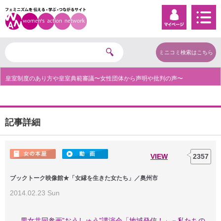
ミニコミ検索はこちら
皇室制度のあり方や皇室典範審議〜女性団体から声明や批判の声〜
記事詳細
VIEW
2357
ブックトーク映像館★「女縁を生きた女たち」／奥州市
2014.02.23 Sun
男女共同参画”おうしゅう”講演会「地域発信！」－私たちの