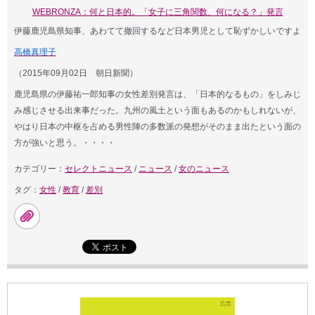
WEBRONZA：何と日本的。「女子に三角関数、何になる？」発言
伊藤鹿児島県知事、あわてて撤回するなど日本男児として恥ずかしいですよ
高橋真理子
（2015年09月02日 朝日新聞）
鹿児島県の伊藤祐一郎知事の女性差別発言は、「日本的なるもの」をしみじ
み感じさせる出来事だった。九州の風土という面もあるのかもしれないが、
やはり日本の中枢を占める男性陣の多数派の発想がそのまま出たという面の
方が強いと思う。・・・・
カテゴリー：
セレクトニュース
/
ニュース
/
女のニュース
タグ：
女性
/
教育
/
差別