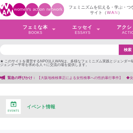
フェミニズムを伝える・学ぶ・つ
サイト（
W
A
N
）
フェミな本
エッセイ
アクシ
BOOKS
ESSAYS
ACTI
★ このサイトを運営するNPO法人WANは、多様なフェミニズム実践とジェンダー
ジェンダー平等を求める人々に交流の場を提供します。
への性的暴行事件】 ◆女性検事を支援する会事務局
緊急の呼びかけ：
イベント情報