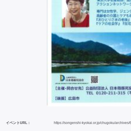
イベントURL：
https://songenshi-kyokai.or.jp/chugoku/archives/