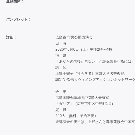
登録団体：
パンフレット：
詳細：
広島市 市民公開講演会
日 時
2026年6月6日（土）午後2時～4時
演 題
「あなたの老後が危ない！介護保険を守るには」
講 師
上野千鶴子（社会学者）東京大学名誉教授。
認定NPO法人ウィメンズアクションネットワーク
会 場
広島国際会議場 地下2階大会議室
「ダリア」（広島市中区中島町1-5）
定 員
240人（無料、予約不要）
※講演会の後半は、上野さんと尊厳死協会中国支